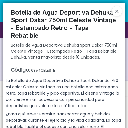
Botella de Agua Deportiva Dehuka Sport Dakar 750ml Celeste Vintage
🚚 Envíos rápidos a todo el país | 🛡️ Productos con garantía
- Estampado Retro - Tapa Rebatible Dehuka. Venta mayorista desde
directa | 📦 Comprá mayorista desde 10 unidades. ¡Registrate y
Botella de Agua Deportiva Dehuka
10 unidades.
accedé a precios exclusivos!
Sport Dakar 750ml Celeste Vintage
- Estampado Retro - Tapa
Ingresar a la Tienda
Rebatible
CÓMO COMPRAR
Botella de Agua Deportiva Dehuka Sport Dakar 750ml
Celeste Vintage - Estampado Retro - Tapa Rebatible
Dehuka. Venta mayorista desde 10 unidades.
QUIÉNES SOMOS
Código
:
6854CELESTE
GARANTIAS
La Botella de Agua Deportiva Dehuka Sport Dakar de 750
ml color Celeste Vintage es una botella con estampado
Menú
CONTACTO
retro, tapa rebatible y pico deportivo. El diseño vintage la
Botella de Agua Deportiva Dehuka Sport Dakar 750ml Celeste
convierte en un accesorio con personalidad para
Vintage - Estampado Retro - Tapa Rebatible Dehuka. Venta
deportistas que valoran la estética retro.
mayorista desde 10 unidades.
¿Para qué sirve? Permite transportar agua y bebidas
deportivas durante el ejercicio y la vida cotidiana. La tapa
rebatible facilita el acceso con una sola mano. El