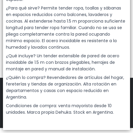
Lista vacía
¿Para qué sirve? Permite tender ropa, toallas y sábanas
en espacios reducidos como balcones, lavaderos y
cocinas. Al extenderse hasta 1.5 m proporciona suficiente
longitud para tender ropa familiar. Cuando no se usa se
pliega completamente contra la pared ocupando
mínimo espacio. El acero inoxidable es resistente a la
humedad y lavados continuos.
¿Qué incluye? Un tender extensible de pared de acero
inoxidable de 1.5 m con brazos plegables, herrajes de
montaje en pared y manual de instalación.
¿Quién lo compra? Revendedores de artículos del hogar,
fereterías y tiendas de organización. Alta rotación en
departamentos y casas con espacio reducido en
Argentina.
FILTROS
Condiciones de compra: venta mayorista desde 10
unidades. Marca propia Dehuka. Stock en Argentina.
DEHUKA
©
2026
Defensa de las y los consumidores. Para reclamos
ingresá acá.