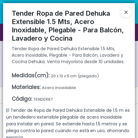
Tender Ropa de Pared Dehuka Extensible 1.5 Mts, Acero Inoxidable,
🚚 Envíos rápidos a todo el país | 🛡️ Productos con garantía
Plegable - Para Balcón, Lavadero y Cocina Dehuka. Venta mayorista
directa | 📦 Comprá mayorista desde 10 unidades. ¡Registrate y
Tender Ropa de Pared Dehuka
desde 10 unidades.
accedé a precios exclusivos!
Extensible 1.5 Mts, Acero
Inoxidable, Plegable - Para Balcón,
Ingresar a la Tienda
Lavadero y Cocina
CÓMO COMPRAR
Tender Ropa de Pared Dehuka Extensible 1.5 Mts,
Acero Inoxidable, Plegable - Para Balcón, Lavadero y
Cocina Dehuka. Venta mayorista desde 10 unidades.
QUIÉNES SOMOS
Medidas(cm)
:
20 x 10 x 5 cm (plegado)
GARANTIAS
Materiales
:
Acero inoxidable
Menú
CONTACTO
Código
:
TENDER87
Tender Ropa de Pared Dehuka Extensible 1.5 Mts, Acero Inoxidable,
El Tender de Ropa de Pared Dehuka Extensible de 1.5 m es
Plegable - Para Balcón, Lavadero y Cocina Dehuka. Venta mayorista
un tendedero extensible plegable de acero inoxidable
desde 10 unidades.
para instalar en pared. Se extiende hasta 1.5 metros y se
pliega contra la pared cuando no está en uso, ahorrando
espacio.