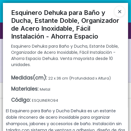
Esquinero Dehuka para Baño y Ducha, Estante Doble, Organizador de
🚚 Envíos rápidos a todo el país | 🛡️ Productos con garantía
Acero Inoxidable, Fácil Instalación - Ahorra Espacio Dehuka. Venta
directa | 📦 Comprá mayorista desde 10 unidades. ¡Registrate y
Esquinero Dehuka para Baño y
mayorista desde 10 unidades.
accedé a precios exclusivos!
Ducha, Estante Doble, Organizador
de Acero Inoxidable, Fácil
Ingresar a la Tienda
Instalación - Ahorra Espacio
CÓMO COMPRAR
Esquinero Dehuka para Baño y Ducha, Estante Doble,
Organizador de Acero Inoxidable, Fácil Instalación -
Ahorra Espacio Dehuka. Venta mayorista desde 10
QUIÉNES SOMOS
unidades.
GARANTIAS
Medidas(cm)
:
22 x 36 cm (Profundidad x Altura)
Materiales
:
Metal
Menú
CONTACTO
Código
:
ESQUINERO94
Esquinero Dehuka para Baño y Ducha, Estante Doble, Organizador
de Acero Inoxidable, Fácil Instalación - Ahorra Espacio Dehuka.
El Esquinero para Baño y Ducha Dehuka es un estante
Venta mayorista desde 10 unidades.
doble rinconero de acero inoxidable para organizar
shampoos, jabones y accesorios de baño. Instalación sin
taladro con sistema de ventosa o adhesivo, diseño de dos