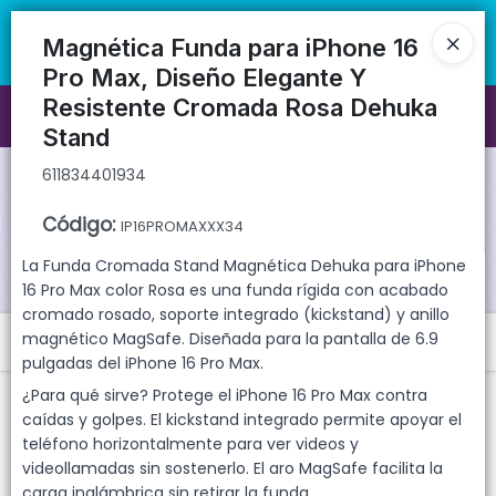
611834401934
🚚 Envíos rápidos a todo el país | 🛡️ Productos con garantía
directa | 📦 Comprá mayorista desde 10 unidades. ¡Registrate y
Magnética Funda para iPhone 16
accedé a precios exclusivos!
Pro Max, Diseño Elegante Y
Resistente Cromada Rosa Dehuka
Ingresar a la Tienda
Stand
CÓMO COMPRAR
611834401934
Código
:
IP16PROMAXXX34
QUIÉNES SOMOS
La Funda Cromada Stand Magnética Dehuka para iPhone
GARANTIAS
16 Pro Max color Rosa es una funda rígida con acabado
cromado rosado, soporte integrado (kickstand) y anillo
magnético MagSafe. Diseñada para la pantalla de 6.9
Menú
CONTACTO
pulgadas del iPhone 16 Pro Max.
611834401934
¿Para qué sirve? Protege el iPhone 16 Pro Max contra
caídas y golpes. El kickstand integrado permite apoyar el
teléfono horizontalmente para ver videos y
videollamadas sin sostenerlo. El aro MagSafe facilita la
carga inalámbrica sin retirar la funda.