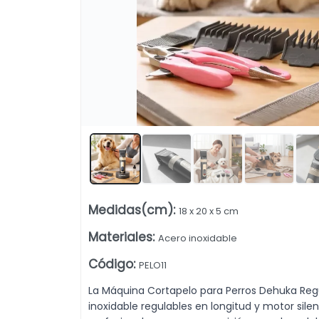
illas Acero - Profesional Para Mascotas Dehuka. Venta mayorista de
Lista vacía
Medidas(cm)
:
18 x 20 x 5 cm
Materiales
:
Acero inoxidable
Código
:
PELO11
La Máquina Cortapelo para Perros Dehuka Regu
inoxidable regulables en longitud y motor sile