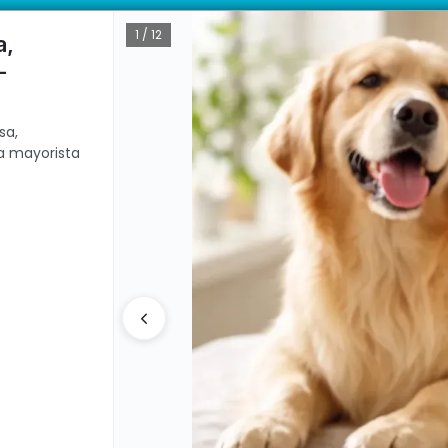
llas Acero - Profesional Para Mascotas Dehuka. Venta mayorista des
ductos con garantía directa | 📦 Comprá mayorista desde 10 unidades. 
1 / 12
a,
-
CÓMO COMPRAR
QUIÉ
sa,
a mayorista