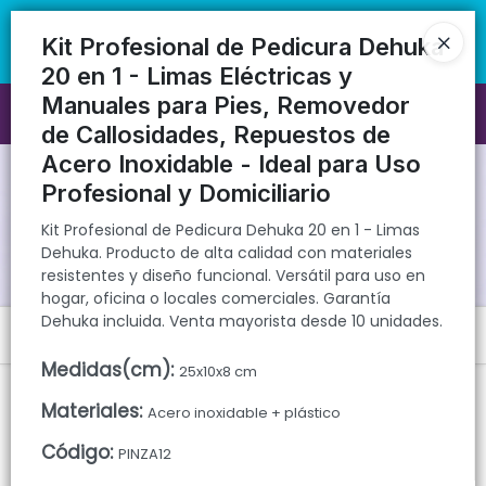
Kit Profesional de Pedicura Dehuka 20 en 1 - Limas Dehuka. Producto
🚚 Envíos rápidos a todo el país | 🛡️ Productos con garantía
de alta calidad con materiales resistentes y diseño funcional.
directa | 📦 Comprá mayorista desde 10 unidades. ¡Registrate y
Kit Profesional de Pedicura Dehuka
Versátil para uso en hogar, oficina o locales comerciales. Garantía
accedé a precios exclusivos!
20 en 1 - Limas Eléctricas y
Dehuka incluida. Venta mayorista desde 10 unidades.
Manuales para Pies, Removedor
Ingresar a la Tienda
de Callosidades, Repuestos de
Acero Inoxidable - Ideal para Uso
CÓMO COMPRAR
Profesional y Domiciliario
QUIÉNES SOMOS
Kit Profesional de Pedicura Dehuka 20 en 1 - Limas
Dehuka. Producto de alta calidad con materiales
resistentes y diseño funcional. Versátil para uso en
GARANTIAS
hogar, oficina o locales comerciales. Garantía
Dehuka incluida. Venta mayorista desde 10 unidades.
Menú
CONTACTO
Medidas(cm)
:
25x10x8 cm
Kit Profesional de Pedicura Dehuka 20 en 1 - Limas Dehuka. Producto
de alta calidad con materiales resistentes y diseño funcional.
Materiales
:
Acero inoxidable + plástico
Versátil para uso en hogar, oficina o locales comerciales. Garantía
Dehuka incluida. Venta mayorista desde 10 unidades.
Código
:
PINZA12