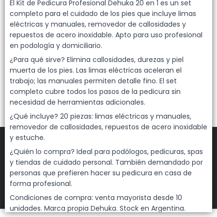
Lista vacía
El Kit de Pedicura Profesional Dehuka 20 en 1 es un set
completo para el cuidado de los pies que incluye limas
eléctricas y manuales, removedor de callosidades y
repuestos de acero inoxidable. Apto para uso profesional
en podología y domiciliario.
¿Para qué sirve? Elimina callosidades, durezas y piel
muerta de los pies. Las limas eléctricas aceleran el
trabajo; las manuales permiten detalle fino. El set
completo cubre todos los pasos de la pedicura sin
necesidad de herramientas adicionales.
¿Qué incluye? 20 piezas: limas eléctricas y manuales,
removedor de callosidades, repuestos de acero inoxidable
y estuche.
¿Quién lo compra? Ideal para podólogos, pedicuras, spas
y tiendas de cuidado personal. También demandado por
FILTROS
personas que prefieren hacer su pedicura en casa de
forma profesional.
DEHUKA
©
2026
Condiciones de compra: venta mayorista desde 10
Defensa de las y los consumidores. Para reclamos
ingresá acá.
unidades. Marca propia Dehuka. Stock en Argentina.