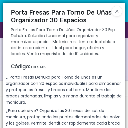
Porta Fresas Para Torno De Uñas Organizador 30 Esp Dehuka.
🚚 Envíos rápidos a todo el país | 🛡️ Productos con garantía
Solución funcional para organizar y maximizar espacios. Material
directa | 📦 Comprá mayorista desde 10 unidades. ¡Registrate y
Porta Fresas Para Torno De Uñas
resistente adaptable a distintos ambientes. Ideal para hogar, oficina
accedé a precios exclusivos!
Organizador 30 Espacios
y locales. Venta mayorista desde 10 unidades.
Porta Fresas Para Torno De Uñas Organizador 30 Esp
Ingresar a la Tienda
Dehuka. Solución funcional para organizar y
maximizar espacios. Material resistente adaptable a
CÓMO COMPRAR
distintos ambientes. Ideal para hogar, oficina y
locales. Venta mayorista desde 10 unidades.
QUIÉNES SOMOS
Código
:
FRESA69
GARANTIAS
El Porta Fresas Dehuka para Torno de Uñas es un
organizador con 30 espacios individuales para almacenar
Menú
CONTACTO
y proteger las fresas y brocas del torno. Mantiene las
brocas ordenadas, limpias y a mano durante el trabajo de
Porta Fresas Para Torno De Uñas Organizador 30 Esp Dehuka.
manicura.
Solución funcional para organizar y maximizar espacios. Material
resistente adaptable a distintos ambientes. Ideal para hogar, oficina
¿Para qué sirve? Organiza las 30 fresas del set de
y locales. Venta mayorista desde 10 unidades.
manicura, protegiendo las puntas diamantadas del polvo
y los golpes. Permite identificar rápidamente cada broca