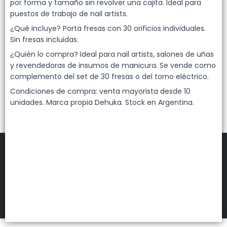
Lista vacía
por forma y tamaño sin revolver una cajita. Ideal para
puestos de trabajo de nail artists.
¿Qué incluye? Porta fresas con 30 orificios individuales.
Sin fresas incluidas.
¿Quién lo compra? Ideal para nail artists, salones de uñas
y revendedoras de insumos de manicura. Se vende como
complemento del set de 30 fresas o del torno eléctrico.
Condiciones de compra: venta mayorista desde 10
unidades. Marca propia Dehuka. Stock en Argentina.
FILTROS
DEHUKA
©
2026
Defensa de las y los consumidores. Para reclamos
ingresá acá.