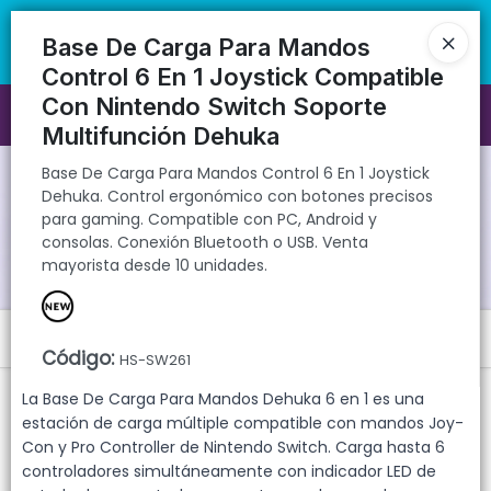
Base De Carga Para Mandos Control 6 En 1 Joystick Dehuka. Control
🚚 Envíos rápidos a todo el país | 🛡️ Productos con garantía
ergonómico con botones precisos para gaming. Compatible con PC,
directa | 📦 Comprá mayorista desde 10 unidades. ¡Registrate y
Base De Carga Para Mandos
Android y consolas. Conexión Bluetooth o USB. Venta mayorista
accedé a precios exclusivos!
Control 6 En 1 Joystick Compatible
desde 10 unidades.
Con Nintendo Switch Soporte
Ingresar a la Tienda
Multifunción Dehuka
CÓMO COMPRAR
Base De Carga Para Mandos Control 6 En 1 Joystick
Dehuka. Control ergonómico con botones precisos
para gaming. Compatible con PC, Android y
QUIÉNES SOMOS
consolas. Conexión Bluetooth o USB. Venta
mayorista desde 10 unidades.
GARANTIAS
Menú
CONTACTO
Código
:
HS-SW261
Base De Carga Para Mandos Control 6 En 1 Joystick Dehuka. Control
La Base De Carga Para Mandos Dehuka 6 en 1 es una
ergonómico con botones precisos para gaming. Compatible con
PC, Android y consolas. Conexión Bluetooth o USB. Venta mayorista
estación de carga múltiple compatible con mandos Joy-
desde 10 unidades.
Con y Pro Controller de Nintendo Switch. Carga hasta 6
controladores simultáneamente con indicador LED de