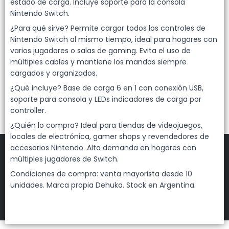
Lista vacía
estado de carga. Incluye soporte para la consola
Nintendo Switch.
¿Para qué sirve? Permite cargar todos los controles de
Nintendo Switch al mismo tiempo, ideal para hogares con
varios jugadores o salas de gaming. Evita el uso de
múltiples cables y mantiene los mandos siempre
cargados y organizados.
¿Qué incluye? Base de carga 6 en 1 con conexión USB,
soporte para consola y LEDs indicadores de carga por
controller.
¿Quién lo compra? Ideal para tiendas de videojuegos,
locales de electrónica, gamer shops y revendedores de
accesorios Nintendo. Alta demanda en hogares con
múltiples jugadores de Switch.
Condiciones de compra: venta mayorista desde 10
FILTROS
unidades. Marca propia Dehuka. Stock en Argentina.
DEHUKA
©
2026
Defensa de las y los consumidores. Para reclamos
ingresá acá.