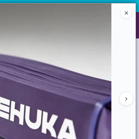
terial de alta calidad para uso intensivo. Venta mayorista desde 10
¡Registrate y accedé a precios exclusivos!
Ingresar a la Tienda
NES SOMOS
GARANTIAS
CONTACTO