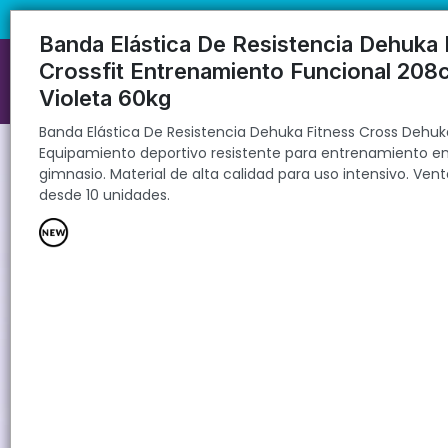
Banda Elástica De Resistencia Dehuka Fitness Cross Dehuka. Equipami
🚚 Envíos rápidos a todo el país | 🛡️ Pro
unidades.
Banda Elástica De Resistencia Dehuka 
Crossfit Entrenamiento Funcional 208
Violeta 60kg
Banda Elástica De Resistencia Dehuka Fitness Cross Dehuk
Equipamiento deportivo resistente para entrenamiento e
gimnasio. Material de alta calidad para uso intensivo. Ven
desde 10 unidades.