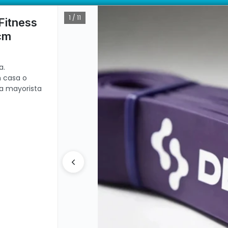
ento deportivo resistente para entrenamiento en casa o gimnasio. Ma
ductos con garantía directa | 📦 Comprá mayorista desde 10 unidades. 
1 / 11
Fitness
cm
CÓMO COMPRAR
QUIÉ
a.
n casa o
ta mayorista