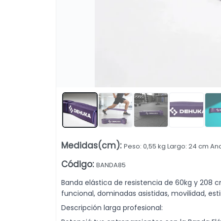
iento deportivo resistente para entrenamiento en casa o gimnasio. M
Lista vacía
Medidas(cm)
:
Peso: 0,55 kg Largo: 24 cm Anc
Código
:
BANDA85
Banda elástica de resistencia de 60kg y 208 c
funcional, dominadas asistidas, movilidad, esti
Descripción larga profesional: