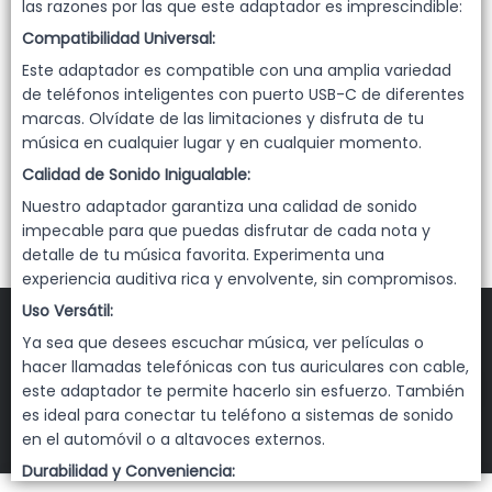
Lista vacía
las razones por las que este adaptador es imprescindible:
Compatibilidad Universal:
Este adaptador es compatible con una amplia variedad
de teléfonos inteligentes con puerto USB-C de diferentes
marcas. Olvídate de las limitaciones y disfruta de tu
música en cualquier lugar y en cualquier momento.
Calidad de Sonido Inigualable:
Nuestro adaptador garantiza una calidad de sonido
impecable para que puedas disfrutar de cada nota y
detalle de tu música favorita. Experimenta una
experiencia auditiva rica y envolvente, sin compromisos.
Uso Versátil:
Ya sea que desees escuchar música, ver películas o
hacer llamadas telefónicas con tus auriculares con cable,
FILTROS
este adaptador te permite hacerlo sin esfuerzo. También
es ideal para conectar tu teléfono a sistemas de sonido
DEHUKA
©
2026
en el automóvil o a altavoces externos.
Defensa de las y los consumidores. Para reclamos
ingresá acá.
Durabilidad y Conveniencia: