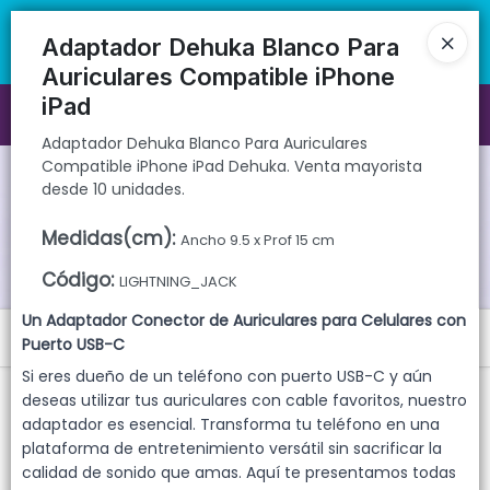
Adaptador Dehuka Blanco Para Auriculares Compatible iPhone iPad
🚚 Envíos rápidos a todo el país | 🛡️ Productos con garantía
Dehuka. Venta mayorista desde 10 unidades.
directa | 📦 Comprá mayorista desde 10 unidades. ¡Registrate y
Adaptador Dehuka Blanco Para
accedé a precios exclusivos!
Auriculares Compatible iPhone
iPad
Ingresar a la Tienda
Adaptador Dehuka Blanco Para Auriculares
Compatible iPhone iPad Dehuka. Venta mayorista
CÓMO COMPRAR
desde 10 unidades.
QUIÉNES SOMOS
Medidas(cm)
:
Ancho 9.5 x Prof 15 cm
Código
:
LIGHTNING_JACK
GARANTIAS
Un Adaptador Conector de Auriculares para Celulares con
Menú
CONTACTO
Puerto USB-C
Si eres dueño de un teléfono con puerto USB-C y aún
Adaptador Dehuka Blanco Para Auriculares Compatible iPhone iPad
Dehuka. Venta mayorista desde 10 unidades.
deseas utilizar tus auriculares con cable favoritos, nuestro
adaptador es esencial. Transforma tu teléfono en una
plataforma de entretenimiento versátil sin sacrificar la
calidad de sonido que amas. Aquí te presentamos todas