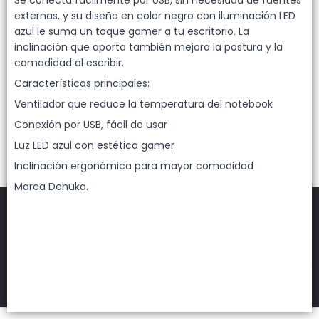
Lista vacía
Se conecta fácilmente por USB, sin necesidad de fuentes
externas, y su diseño en color negro con iluminación LED
azul le suma un toque gamer a tu escritorio. La
inclinación que aporta también mejora la postura y la
comodidad al escribir.
Características principales:
Ventilador que reduce la temperatura del notebook
Conexión por USB, fácil de usar
Luz LED azul con estética gamer
Inclinación ergonómica para mayor comodidad
Marca Dehuka.
FILTROS
DEHUKA
©
2026
Defensa de las y los consumidores. Para reclamos
ingresá acá.