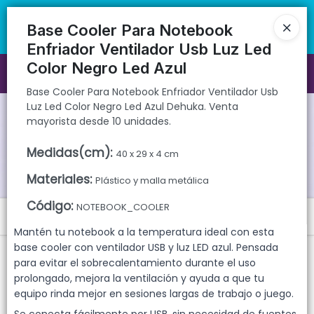
Base Cooler Para Notebook Enfriador Ventilador Usb Luz Led Color
🚚 Envíos rápidos a todo el país | 🛡️ Productos con garantía
Negro Led Azul Dehuka. Venta mayorista desde 10 unidades.
directa | 📦 Comprá mayorista desde 10 unidades. ¡Registrate y
Base Cooler Para Notebook
accedé a precios exclusivos!
Enfriador Ventilador Usb Luz Led
Color Negro Led Azul
Ingresar a la Tienda
Base Cooler Para Notebook Enfriador Ventilador Usb
Luz Led Color Negro Led Azul Dehuka. Venta
CÓMO COMPRAR
mayorista desde 10 unidades.
QUIÉNES SOMOS
Medidas(cm)
:
40 x 29 x 4 cm
Materiales
:
Plástico y malla metálica
GARANTIAS
Código
:
NOTEBOOK_COOLER
Menú
CONTACTO
Mantén tu notebook a la temperatura ideal con esta
Base Cooler Para Notebook Enfriador Ventilador Usb Luz Led Color
base cooler con ventilador USB y luz LED azul. Pensada
Negro Led Azul Dehuka. Venta mayorista desde 10 unidades.
para evitar el sobrecalentamiento durante el uso
prolongado, mejora la ventilación y ayuda a que tu
equipo rinda mejor en sesiones largas de trabajo o juego.