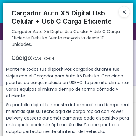
Cargador Auto X5 Digital Usb Celular + Usb C Carga Eficiente
🚚 Envíos rápidos a todo el país | 🛡️ Productos con garantía
Dehuka. Venta mayorista desde 10 unidades.
directa | 📦 Comprá mayorista desde 10 unidades. ¡Registrate y
Cargador Auto X5 Digital Usb
accedé a precios exclusivos!
Celular + Usb C Carga Eficiente
Cargador Auto X5 Digital Usb Celular + Usb C Carga
Ingresar a la Tienda
Eficiente Dehuka. Venta mayorista desde 10
unidades.
CÓMO COMPRAR
Código
:
CAR_C-04
QUIÉNES SOMOS
Mantené todos tus dispositivos cargados durante tus
viajes con el Cargador para Auto X5 Dehuka. Con cinco
GARANTIAS
puertos de carga, incluido un USB-C, te permite alimentar
varios equipos al mismo tiempo de forma cómoda y
Menú
CONTACTO
eficiente.
Su pantalla digital te muestra información en tiempo real,
Cargador Auto X5 Digital Usb Celular + Usb C Carga Eficiente
Dehuka. Venta mayorista desde 10 unidades.
mientras que su tecnología de carga rápida con Power
Delivery detecta automáticamente cada dispositivo para
entregar la corriente óptima. Su diseño compacto se
adapta perfectamente al interior del vehículo.