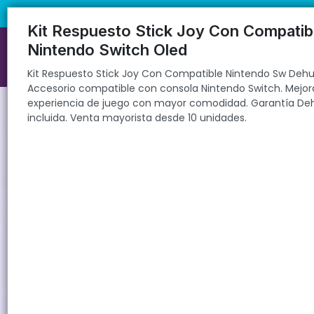
Kit Respuesto Stick Joy Con Compatible Nintendo Sw Dehuka. Accesor
🚚 Envíos rápidos a todo el país | 🛡️ Pro
mayorista desde 10 unidades.
Kit Respuesto Stick Joy Con Compatib
Nintendo Switch Oled
Kit Respuesto Stick Joy Con Compatible Nintendo Sw Dehu
Accesorio compatible con consola Nintendo Switch. Mejor
experiencia de juego con mayor comodidad. Garantía De
incluida. Venta mayorista desde 10 unidades.