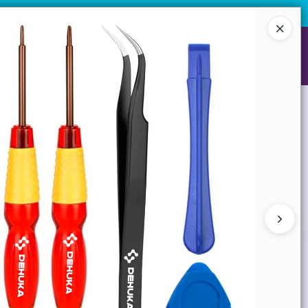
e juego con mayor comodidad. Garantía Dehuka incluida. Venta
¡Registrate y accedé a precios exclusivos!
Ingresar a la Tienda
NES SOMOS
GARANTIAS
CONTACTO