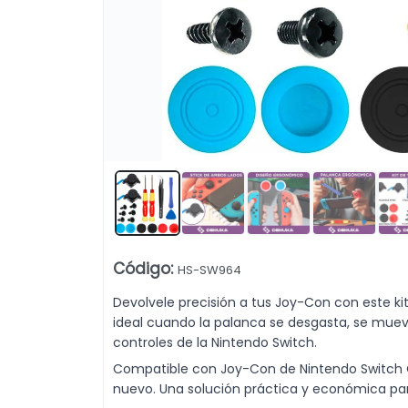
rio compatible con consola Nintendo Switch. Mejora la experiencia
Lista vacía
Código
:
HS-SW964
Devolvele precisión a tus Joy-Con con este ki
ideal cuando la palanca se desgasta, se muev
controles de la Nintendo Switch.
Compatible con Joy-Con de Nintendo Switch O
nuevo. Una solución práctica y económica par