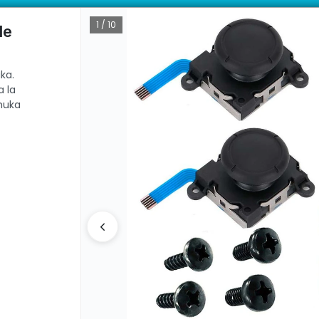
io compatible con consola Nintendo Switch. Mejora la experiencia d
ductos con garantía directa | 📦 Comprá mayorista desde 10 unidades. 
1 / 10
le
ka.
CÓMO COMPRAR
QUIÉ
a la
huka