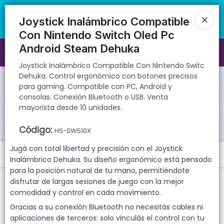
Joystick Inalámbrico Compatible Con Nintendo Switc Dehuka.
🚚 Envíos rápidos a todo el país | 🛡️ Productos con garantía
Control ergonómico con botones precisos para gaming. Compatible
directa | 📦 Comprá mayorista desde 10 unidades. ¡Registrate y
Joystick Inalámbrico Compatible
con PC, Android y consolas. Conexión Bluetooth o USB. Venta
accedé a precios exclusivos!
Con Nintendo Switch Oled Pc
mayorista desde 10 unidades.
Android Steam Dehuka
Ingresar a la Tienda
Joystick Inalámbrico Compatible Con Nintendo Switc
Dehuka. Control ergonómico con botones precisos
CÓMO COMPRAR
para gaming. Compatible con PC, Android y
consolas. Conexión Bluetooth o USB. Venta
QUIÉNES SOMOS
mayorista desde 10 unidades.
Código
:
GARANTIAS
HS-SW510X
Jugá con total libertad y precisión con el Joystick
Menú
CONTACTO
Inalámbrico Dehuka. Su diseño ergonómico está pensado
para la posición natural de tu mano, permitiéndote
Joystick Inalámbrico Compatible Con Nintendo Switc Dehuka.
disfrutar de largas sesiones de juego con la mejor
Control ergonómico con botones precisos para gaming.
Compatible con PC, Android y consolas. Conexión Bluetooth o USB.
comodidad y control en cada movimiento.
Venta mayorista desde 10 unidades.
Gracias a su conexión Bluetooth no necesitás cables ni
aplicaciones de terceros: solo vinculás el control con tu