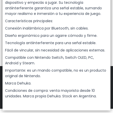
Lista vacía
dispositivo y empezás a jugar. Su tecnología
antiinterferente garantiza una señal estable, sumando
mayor realismo e inmersión a tu experiencia de juego.
Características principales:
Conexión inalámbrica por Bluetooth, sin cables.
Diseño ergonómico para un agarre cómodo y firme.
Tecnología antiinterferente para una señal estable.
Fácil de vincular, sin necesidad de aplicaciones externas.
Compatible con Nintendo Switch, Switch OLED, PC,
Android y Steam.
Importante: es un mando compatible, no es un producto
original de Nintendo.
Marca Dehuka.
FILTROS
Condiciones de compra: venta mayorista desde 10
unidades. Marca propia Dehuka. Stock en Argentina.
DEHUKA
©
2026
Defensa de las y los consumidores. Para reclamos
ingresá acá.