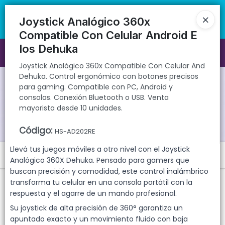
Joystick Analógico 360x Compatible Con Celular And Dehuka.
🚚 Envíos rápidos a todo el país | 🛡️ Productos con garantía
Control ergonómico con botones precisos para gaming. Compatible
directa | 📦 Comprá mayorista desde 10 unidades. ¡Registrate y
Joystick Analógico 360x
con PC, Android y consolas. Conexión Bluetooth o USB. Venta
accedé a precios exclusivos!
Compatible Con Celular Android E
mayorista desde 10 unidades.
Ios Dehuka
Ingresar a la Tienda
Joystick Analógico 360x Compatible Con Celular And
Dehuka. Control ergonómico con botones precisos
CÓMO COMPRAR
para gaming. Compatible con PC, Android y
consolas. Conexión Bluetooth o USB. Venta
QUIÉNES SOMOS
mayorista desde 10 unidades.
Código
:
GARANTIAS
HS-AD202RE
Llevá tus juegos móviles a otro nivel con el Joystick
Menú
CONTACTO
Analógico 360X Dehuka. Pensado para gamers que
buscan precisión y comodidad, este control inalámbrico
Joystick Analógico 360x Compatible Con Celular And Dehuka.
transforma tu celular en una consola portátil con la
Control ergonómico con botones precisos para gaming.
Compatible con PC, Android y consolas. Conexión Bluetooth o USB.
respuesta y el agarre de un mando profesional.
Venta mayorista desde 10 unidades.
Su joystick de alta precisión de 360° garantiza un
apuntado exacto y un movimiento fluido con baja