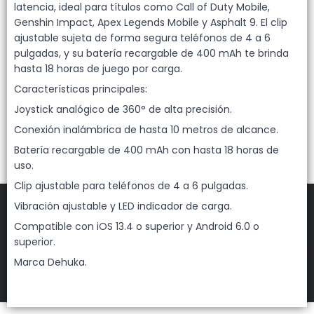
Lista vacía
latencia, ideal para títulos como Call of Duty Mobile,
Genshin Impact, Apex Legends Mobile y Asphalt 9. El clip
ajustable sujeta de forma segura teléfonos de 4 a 6
pulgadas, y su batería recargable de 400 mAh te brinda
hasta 18 horas de juego por carga.
Características principales:
Joystick analógico de 360° de alta precisión.
Conexión inalámbrica de hasta 10 metros de alcance.
Batería recargable de 400 mAh con hasta 18 horas de
uso.
Clip ajustable para teléfonos de 4 a 6 pulgadas.
Vibración ajustable y LED indicador de carga.
Compatible con iOS 13.4 o superior y Android 6.0 o
superior.
FILTROS
Marca Dehuka.
DEHUKA
©
2026
Defensa de las y los consumidores. Para reclamos
ingresá acá.