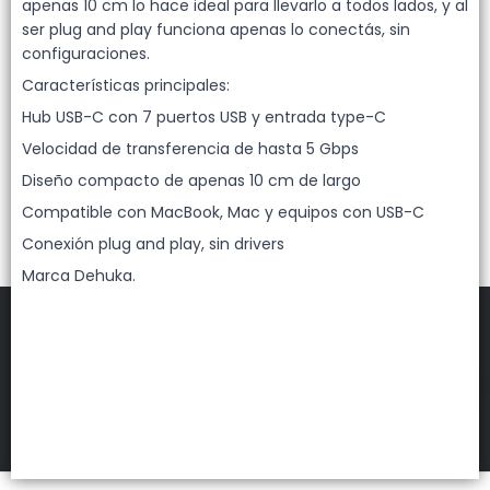
Lista vacía
apenas 10 cm lo hace ideal para llevarlo a todos lados, y al
ser plug and play funciona apenas lo conectás, sin
configuraciones.
Características principales:
Hub USB-C con 7 puertos USB y entrada type-C
Velocidad de transferencia de hasta 5 Gbps
Diseño compacto de apenas 10 cm de largo
Compatible con MacBook, Mac y equipos con USB-C
Conexión plug and play, sin drivers
Marca Dehuka.
FILTROS
DEHUKA
©
2026
Defensa de las y los consumidores. Para reclamos
ingresá acá.