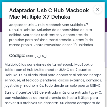
Adaptador Usb C Hub Macbook Mac Multiple X7 Dehuka Dehuka.
🚚 Envíos rápidos a todo el país | 🛡️ Productos con garantía
Solución de conectividad de alta calidad. Materiales resistentes y
directa | 📦 Comprá mayorista desde 10 unidades. ¡Registrate y
Adaptador Usb C Hub Macbook
conectores de precisión para máxima transferencia. Garantía de
accedé a precios exclusivos!
Mac Multiple X7 Dehuka
marca propia. Venta mayorista desde 10 unidades.
Adaptador Usb C Hub Macbook Mac Multiple X7
Ingresar a la Tienda
Dehuka Dehuka. Solución de conectividad de alta
calidad. Materiales resistentes y conectores de
CÓMO COMPRAR
precisión para máxima transferencia. Garantía de
marca propia. Venta mayorista desde 10 unidades.
QUIÉNES SOMOS
Código
:
USBC_7_EN_1
GARANTIAS
Multiplicá las conexiones de tu notebook, MacBook o
tablet con el Hub Multiconector USB-C de 7 puertos
Menú
CONTACTO
Dehuka. Es tu aliado ideal para conectar al mismo tiempo
el mouse, el teclado, pendrives, discos externos, cámaras,
Adaptador Usb C Hub Macbook Mac Multiple X7 Dehuka Dehuka.
joysticks y mucho más, todo desde un solo puerto USB-C.
Solución de conectividad de alta calidad. Materiales resistentes y
conectores de precisión para máxima transferencia. Garantía de
Suma 7 puertos USB de entrada más una entrada type-C,
marca propia. Venta mayorista desde 10 unidades.
con velocidades de transferencia de hasta 5 Gbps para
mover tus archivos sin demoras. Su diseño compacto de