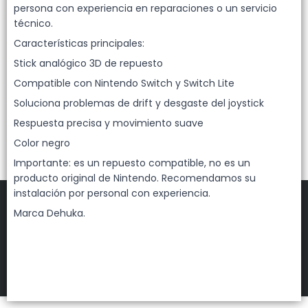
Lista vacía
persona con experiencia en reparaciones o un servicio
técnico.
Características principales:
Stick analógico 3D de repuesto
Compatible con Nintendo Switch y Switch Lite
Soluciona problemas de drift y desgaste del joystick
Respuesta precisa y movimiento suave
Color negro
Importante: es un repuesto compatible, no es un
producto original de Nintendo. Recomendamos su
instalación por personal con experiencia.
Marca Dehuka.
FILTROS
DEHUKA
©
2026
Defensa de las y los consumidores. Para reclamos
ingresá acá.