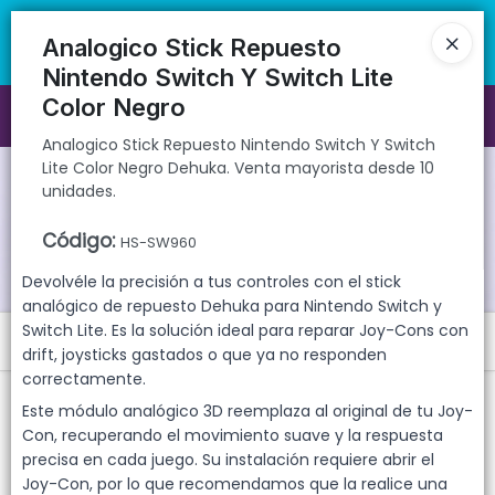
Analogico Stick Repuesto Nintendo Switch Y Switch Lite Color Negro
🚚 Envíos rápidos a todo el país | 🛡️ Productos con garantía
Dehuka. Venta mayorista desde 10 unidades.
directa | 📦 Comprá mayorista desde 10 unidades. ¡Registrate y
Analogico Stick Repuesto
accedé a precios exclusivos!
Nintendo Switch Y Switch Lite
Color Negro
Ingresar a la Tienda
Analogico Stick Repuesto Nintendo Switch Y Switch
Lite Color Negro Dehuka. Venta mayorista desde 10
CÓMO COMPRAR
unidades.
QUIÉNES SOMOS
Código
:
HS-SW960
Devolvéle la precisión a tus controles con el stick
GARANTIAS
analógico de repuesto Dehuka para Nintendo Switch y
Switch Lite. Es la solución ideal para reparar Joy-Cons con
Menú
CONTACTO
drift, joysticks gastados o que ya no responden
correctamente.
Analogico Stick Repuesto Nintendo Switch Y Switch Lite Color Negro
Dehuka. Venta mayorista desde 10 unidades.
Este módulo analógico 3D reemplaza al original de tu Joy-
Con, recuperando el movimiento suave y la respuesta
precisa en cada juego. Su instalación requiere abrir el
Joy-Con, por lo que recomendamos que la realice una