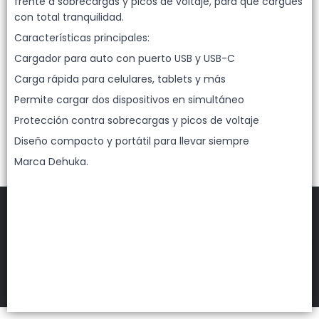
Lista vacía
frente a sobrecargas y picos de voltaje, para que cargues
con total tranquilidad.
Características principales:
Cargador para auto con puerto USB y USB-C
Carga rápida para celulares, tablets y más
Permite cargar dos dispositivos en simultáneo
Protección contra sobrecargas y picos de voltaje
Diseño compacto y portátil para llevar siempre
Marca Dehuka.
FILTROS
DEHUKA
©
2026
Defensa de las y los consumidores. Para reclamos
ingresá acá.