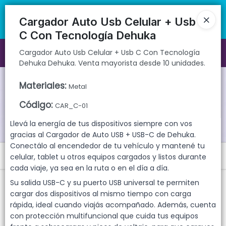
Cargador Auto Usb Celular + Usb C Con Tecnología Dehuka Dehuka.
🚚 Envíos rápidos a todo el país | 🛡️ Productos con garantía
Venta mayorista desde 10 unidades.
directa | 📦 Comprá mayorista desde 10 unidades. ¡Registrate y
Cargador Auto Usb Celular + Usb
accedé a precios exclusivos!
C Con Tecnología Dehuka
Cargador Auto Usb Celular + Usb C Con Tecnología
Ingresar a la Tienda
Dehuka Dehuka. Venta mayorista desde 10 unidades.
CÓMO COMPRAR
Materiales
:
Metal
Código
:
QUIÉNES SOMOS
CAR_C-01
Llevá la energía de tus dispositivos siempre con vos
GARANTIAS
gracias al Cargador de Auto USB + USB-C de Dehuka.
Conectálo al encendedor de tu vehículo y mantené tu
Menú
CONTACTO
celular, tablet u otros equipos cargados y listos durante
cada viaje, ya sea en la ruta o en el día a día.
Cargador Auto Usb Celular + Usb C Con Tecnología Dehuka Dehuka.
Su salida USB-C y su puerto USB universal te permiten
Venta mayorista desde 10 unidades.
cargar dos dispositivos al mismo tiempo con carga
rápida, ideal cuando viajás acompañado. Además, cuenta
con protección multifuncional que cuida tus equipos