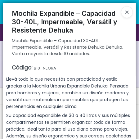
Mochila Expandible – Capacidad 30-40L, Impermeable, Versátil y
🚚 Envíos rápidos a todo el país | 🛡️ Productos con garantía
Resistente Dehuka Dehuka. Venta mayorista desde 10 unidades.
directa | 📦 Comprá mayorista desde 10 unidades. ¡Registrate y
Mochila Expandible – Capacidad
accedé a precios exclusivos!
30-40L, Impermeable, Versátil y
Resistente Dehuka
Ingresar a la Tienda
Mochila Expandible – Capacidad 30-40L,
Impermeable, Versátil y Resistente Dehuka Dehuka.
CÓMO COMPRAR
Venta mayorista desde 10 unidades.
QUIÉNES SOMOS
Código
:
B10_NEGRA
Llevá todo lo que necesitás con practicidad y estilo
GARANTIAS
gracias a la Mochila Urbana Expandible Dehuka. Pensada
para hombres y mujeres, combina un diseño moderno y
Menú
CONTACTO
versátil con materiales impermeables que protegen tus
pertenencias en cualquier clima.
Mochila Expandible – Capacidad 30-40L, Impermeable, Versátil y
Resistente Dehuka Dehuka. Venta mayorista desde 10 unidades.
Su capacidad expandible de 30 a 40 litros y sus múltiples
compartimentos te permiten organizar todo de forma
práctica, ideal tanto para el uso diario como para viajes.
Además, su diseño ergonómico y sus correas acolchadas