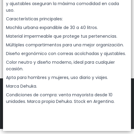
Lista vacía
y ajustables aseguran la máxima comodidad en cada
uso.
Características principales:
Mochila urbana expandible de 30 a 40 litros.
Material impermeable que protege tus pertenencias.
Múltiples compartimentos para una mejor organización.
Diseño ergonómico con correas acolchadas y ajustables.
Color neutro y diseño moderno, ideal para cualquier
ocasión.
Apta para hombres y mujeres, uso diario y viajes.
Marca Dehuka.
Condiciones de compra: venta mayorista desde 10
unidades. Marca propia Dehuka. Stock en Argentina.
FILTROS
DEHUKA
©
2026
Defensa de las y los consumidores. Para reclamos
ingresá acá.