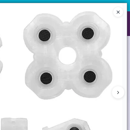
¡Registrate y accedé a precios exclusivos!
Ingresar a la Tienda
NES SOMOS
GARANTIAS
CONTACTO