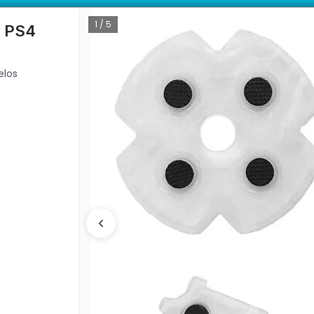
ka. Venta mayorista desde 10 unidades.
ductos con garantía directa | 📦 Comprá mayorista desde 10 unidades. 
1 / 5
k PS4
elos
CÓMO COMPRAR
QUIÉ