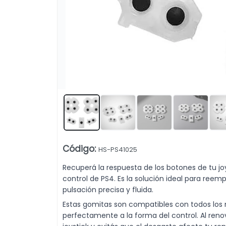
a. Venta mayorista desde 10 unidades.
Lista vacía
Código
:
HS-PS41025
Recuperá la respuesta de los botones de tu j
control de PS4. Es la solución ideal para re
pulsación precisa y fluida.
Estas gomitas son compatibles con todos los 
perfectamente a la forma del control. Al reno