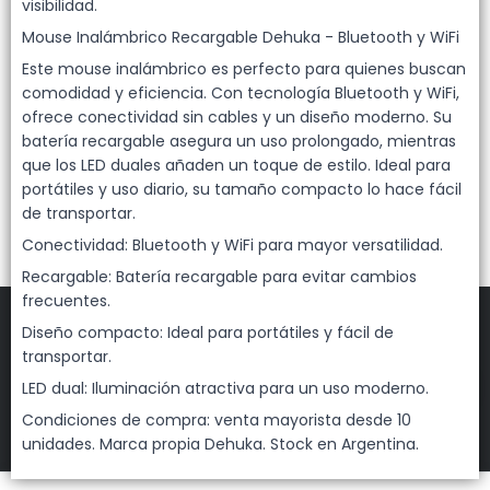
Lista vacía
visibilidad.
Mouse Inalámbrico Recargable Dehuka - Bluetooth y WiFi
Este mouse inalámbrico es perfecto para quienes buscan
comodidad y eficiencia. Con tecnología Bluetooth y WiFi,
ofrece conectividad sin cables y un diseño moderno. Su
batería recargable asegura un uso prolongado, mientras
que los LED duales añaden un toque de estilo. Ideal para
portátiles y uso diario, su tamaño compacto lo hace fácil
de transportar.
Conectividad: Bluetooth y WiFi para mayor versatilidad.
Recargable: Batería recargable para evitar cambios
frecuentes.
Diseño compacto: Ideal para portátiles y fácil de
transportar.
FILTROS
LED dual: Iluminación atractiva para un uso moderno.
Condiciones de compra: venta mayorista desde 10
DEHUKA
©
2026
unidades. Marca propia Dehuka. Stock en Argentina.
Defensa de las y los consumidores. Para reclamos
ingresá acá.