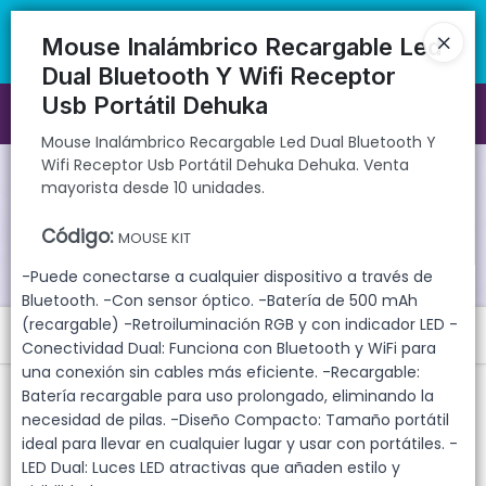
Mouse Inalámbrico Recargable Led Dual Bluetooth Y Wifi Receptor
🚚 Envíos rápidos a todo el país | 🛡️ Productos con garantía
Usb Portátil Dehuka Dehuka. Venta mayorista desde 10 unidades.
directa | 📦 Comprá mayorista desde 10 unidades. ¡Registrate y
Mouse Inalámbrico Recargable Led
accedé a precios exclusivos!
Dual Bluetooth Y Wifi Receptor
Usb Portátil Dehuka
Ingresar a la Tienda
Mouse Inalámbrico Recargable Led Dual Bluetooth Y
Wifi Receptor Usb Portátil Dehuka Dehuka. Venta
CÓMO COMPRAR
mayorista desde 10 unidades.
QUIÉNES SOMOS
Código
:
MOUSE KIT
-Puede conectarse a cualquier dispositivo a través de
GARANTIAS
Bluetooth. -Con sensor óptico. -Batería de 500 mAh
(recargable) -Retroiluminación RGB y con indicador LED -
Menú
CONTACTO
Conectividad Dual: Funciona con Bluetooth y WiFi para
una conexión sin cables más eficiente. -Recargable:
Mouse Inalámbrico Recargable Led Dual Bluetooth Y Wifi Receptor
Batería recargable para uso prolongado, eliminando la
Usb Portátil Dehuka Dehuka. Venta mayorista desde 10 unidades.
necesidad de pilas. -Diseño Compacto: Tamaño portátil
ideal para llevar en cualquier lugar y usar con portátiles. -
LED Dual: Luces LED atractivas que añaden estilo y