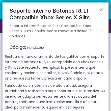
Soporte Interno Botones Rt Lt Compatible Xbox Series X Slim Dehuka.
🚚 Envíos rápidos a todo el país | 🛡️ Productos con garantía
Venta mayorista desde 10 unidades.
directa | 📦 Comprá mayorista desde 10 unidades. ¡Registrate y
Soporte Interno Botones Rt Lt
accedé a precios exclusivos!
Compatible Xbox Series X Slim
Soporte Interno Botones Rt Lt Compatible Xbox
Ingresar a la Tienda
Series X Slim Dehuka. Venta mayorista desde 10
unidades.
CÓMO COMPRAR
Código
:
HS-XSX910
QUIÉNES SOMOS
Restaurá el funcionamiento de tus gatillos con el soporte
interno de botones RT y LT compatible con Xbox Series X
GARANTIAS
y Slim. Este repuesto reemplaza la pieza interna que
sostiene y acciona los gatillos, devolviéndole a tu control
Menú
CONTACTO
una respuesta firme y precisa en cada disparo.
Fabricado con materiales de alta calidad, asegura
Soporte Interno Botones Rt Lt Compatible Xbox Series X Slim Dehuka.
Venta mayorista desde 10 unidades.
durabilidad y resistencia para soportar el uso intensivo. Su
diseño se adapta perfectamente a la estructura del
control, facilitando una instalación sencilla y eficiente,
ideal para mantener tu equipo en las mejores