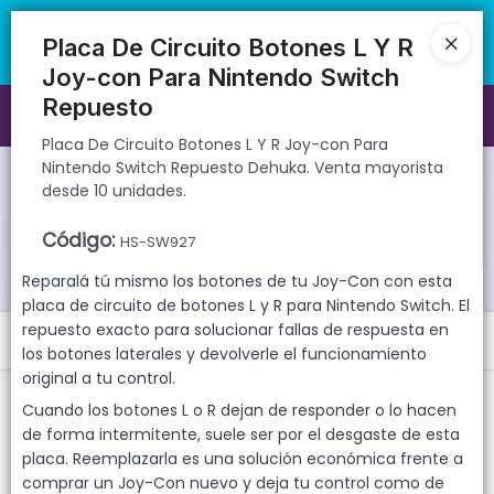
Placa De Circuito Botones L Y R Joy-con Para Nintendo Switch
🚚 Envíos rápidos a todo el país | 🛡️ Productos con garantía
Repuesto Dehuka. Venta mayorista desde 10 unidades.
directa | 📦 Comprá mayorista desde 10 unidades. ¡Registrate y
Placa De Circuito Botones L Y R
accedé a precios exclusivos!
Joy-con Para Nintendo Switch
Repuesto
Ingresar a la Tienda
Placa De Circuito Botones L Y R Joy-con Para
Nintendo Switch Repuesto Dehuka. Venta mayorista
CÓMO COMPRAR
desde 10 unidades.
QUIÉNES SOMOS
Código
:
HS-SW927
Reparalá tú mismo los botones de tu Joy-Con con esta
GARANTIAS
placa de circuito de botones L y R para Nintendo Switch. El
repuesto exacto para solucionar fallas de respuesta en
Menú
CONTACTO
los botones laterales y devolverle el funcionamiento
original a tu control.
Placa De Circuito Botones L Y R Joy-con Para Nintendo Switch
Repuesto Dehuka. Venta mayorista desde 10 unidades.
Cuando los botones L o R dejan de responder o lo hacen
de forma intermitente, suele ser por el desgaste de esta
placa. Reemplazarla es una solución económica frente a
comprar un Joy-Con nuevo y deja tu control como de