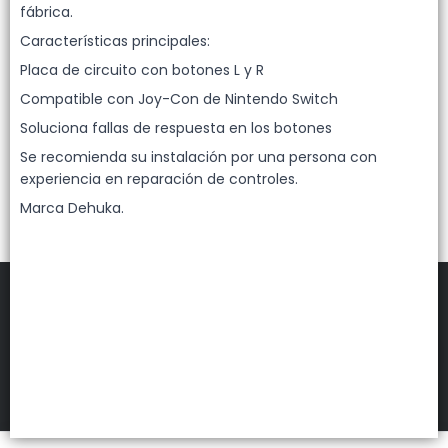
Lista vacía
fábrica.
Características principales:
Placa de circuito con botones L y R
Compatible con Joy-Con de Nintendo Switch
Soluciona fallas de respuesta en los botones
Se recomienda su instalación por una persona con
experiencia en reparación de controles.
Marca Dehuka.
FILTROS
DEHUKA
©
2026
Defensa de las y los consumidores. Para reclamos
ingresá acá.