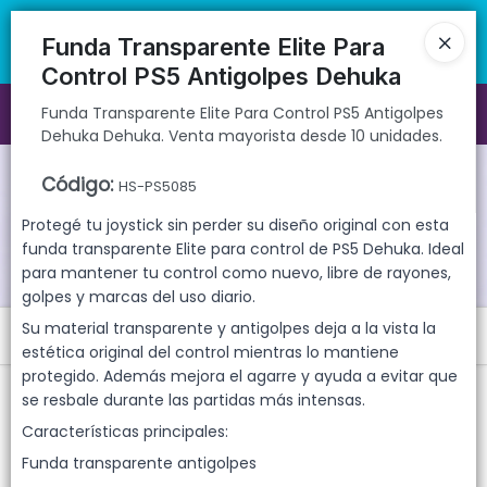
Funda Transparente Elite Para Control PS5 Antigolpes Dehuka
🚚 Envíos rápidos a todo el país | 🛡️ Productos con garantía
Dehuka. Venta mayorista desde 10 unidades.
directa | 📦 Comprá mayorista desde 10 unidades. ¡Registrate y
Funda Transparente Elite Para
accedé a precios exclusivos!
Control PS5 Antigolpes Dehuka
Funda Transparente Elite Para Control PS5 Antigolpes
Ingresar a la Tienda
Dehuka Dehuka. Venta mayorista desde 10 unidades.
CÓMO COMPRAR
Código
:
HS-PS5085
Protegé tu joystick sin perder su diseño original con esta
QUIÉNES SOMOS
funda transparente Elite para control de PS5 Dehuka. Ideal
para mantener tu control como nuevo, libre de rayones,
GARANTIAS
golpes y marcas del uso diario.
Su material transparente y antigolpes deja a la vista la
Menú
CONTACTO
estética original del control mientras lo mantiene
protegido. Además mejora el agarre y ayuda a evitar que
Funda Transparente Elite Para Control PS5 Antigolpes Dehuka
Dehuka. Venta mayorista desde 10 unidades.
se resbale durante las partidas más intensas.
Características principales:
Funda transparente antigolpes