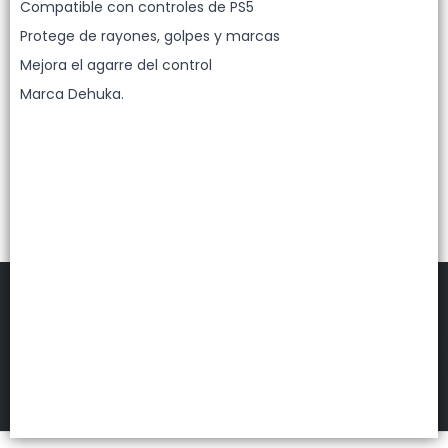
Lista vacía
Compatible con controles de PS5
Protege de rayones, golpes y marcas
Mejora el agarre del control
Marca Dehuka.
FILTROS
DEHUKA
©
2026
Defensa de las y los consumidores. Para reclamos
ingresá acá.