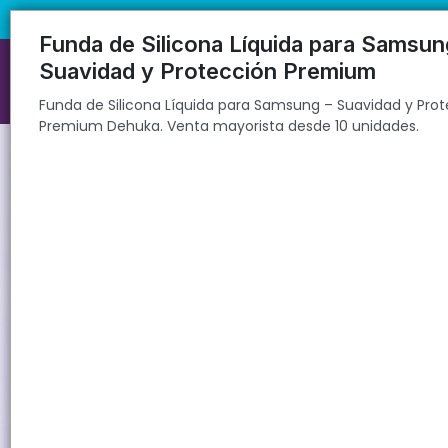
Funda de Silicona Líquida para Samsung – Suavidad y Protección P
🚚 Envíos rápidos a todo el país | 🛡️ Pro
Funda de Silicona Líquida para Samsun
Suavidad y Protección Premium
Funda de Silicona Líquida para Samsung – Suavidad y Pro
Premium Dehuka. Venta mayorista desde 10 unidades.