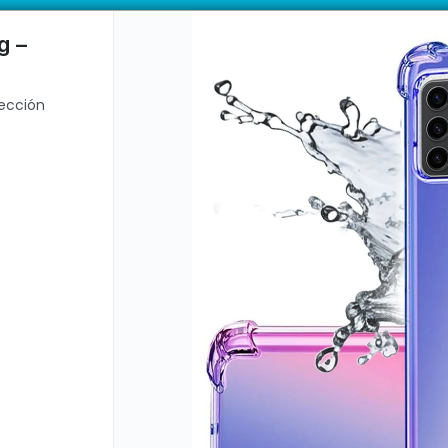
remium Dehuka. Venta mayorista desde 10 unidades.
ductos con garantía directa | 📦 Comprá mayorista desde 10 unidades. 
g –
tección
CÓMO COMPRAR
QUIÉ