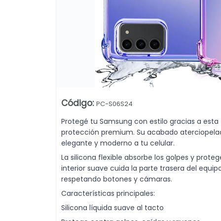
remium Dehuka. Venta mayorista desde 10 unidades.
Código
:
PC-S06S24
Protegé tu Samsung con estilo gracias a esta 
protección premium. Su acabado aterciopelad
Lista vacía
elegante y moderno a tu celular.
La silicona flexible absorbe los golpes y prote
interior suave cuida la parte trasera del equi
respetando botones y cámaras.
Características principales:
Silicona líquida suave al tacto