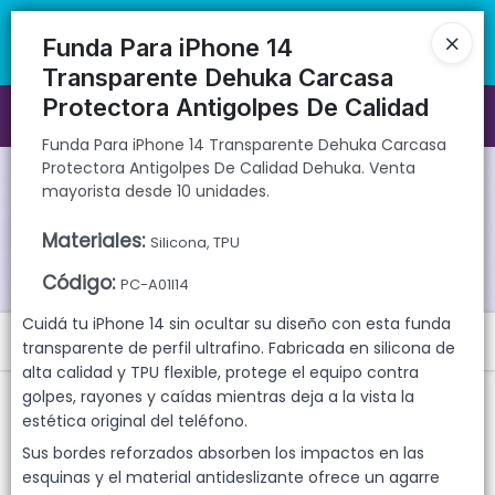
Funda Para iPhone 14 Transparente Dehuka Carcasa Protectora
🚚 Envíos rápidos a todo el país | 🛡️ Productos con garantía
Antigolpes De Calidad Dehuka. Venta mayorista desde 10 unidades.
directa | 📦 Comprá mayorista desde 10 unidades. ¡Registrate y
Funda Para iPhone 14
accedé a precios exclusivos!
Transparente Dehuka Carcasa
Protectora Antigolpes De Calidad
Ingresar a la Tienda
Funda Para iPhone 14 Transparente Dehuka Carcasa
Protectora Antigolpes De Calidad Dehuka. Venta
CÓMO COMPRAR
mayorista desde 10 unidades.
QUIÉNES SOMOS
Materiales
:
Silicona, TPU
Código
:
PC-A01I14
GARANTIAS
Cuidá tu iPhone 14 sin ocultar su diseño con esta funda
Menú
CONTACTO
transparente de perfil ultrafino. Fabricada en silicona de
alta calidad y TPU flexible, protege el equipo contra
Funda Para iPhone 14 Transparente Dehuka Carcasa Protectora
golpes, rayones y caídas mientras deja a la vista la
Antigolpes De Calidad Dehuka. Venta mayorista desde 10 unidades.
estética original del teléfono.
Sus bordes reforzados absorben los impactos en las
esquinas y el material antideslizante ofrece un agarre