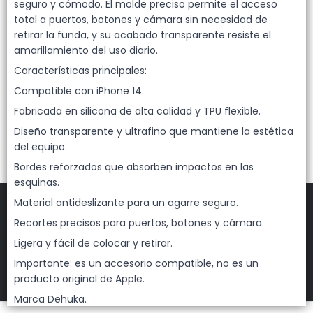
Lista vacía
seguro y cómodo. El molde preciso permite el acceso
total a puertos, botones y cámara sin necesidad de
retirar la funda, y su acabado transparente resiste el
amarillamiento del uso diario.
Características principales:
Compatible con iPhone 14.
Fabricada en silicona de alta calidad y TPU flexible.
Diseño transparente y ultrafino que mantiene la estética
del equipo.
Bordes reforzados que absorben impactos en las
esquinas.
Material antideslizante para un agarre seguro.
Recortes precisos para puertos, botones y cámara.
Ligera y fácil de colocar y retirar.
FILTROS
Importante: es un accesorio compatible, no es un
DEHUKA
©
2026
producto original de Apple.
Defensa de las y los consumidores. Para reclamos
ingresá acá.
Marca Dehuka.