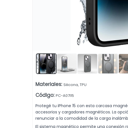
 Dehuka. Venta mayorista desde 10 unidades.
Lista vacía
Materiales
:
Silicona, TPU
Código
:
PC-A07I15
Protegé tu iPhone 15 con esta carcasa magnét
accesorios y cargadores magnéticos. La opció
renunciar a la comodidad de la carga inalámb
El sistema magnético permite una conexión r