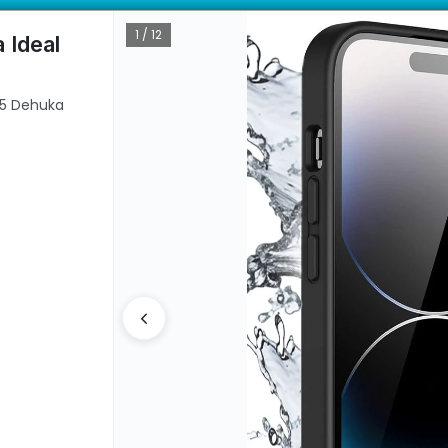
Dehuka. Venta mayorista desde 10 unidades.
ductos con garantía directa | 📦 Comprá mayorista desde 10 unidades. 
1 / 12
 Ideal
15 Dehuka
CÓMO COMPRAR
QUIÉ