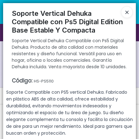
Soporte Vertical Dehuka Compatible con Ps5 Digital Dehuka.
🚚 Envíos rápidos a todo el país | 🛡️ Productos con garantía
Producto de alta calidad con materiales resistentes y diseño
directa | 📦 Comprá mayorista desde 10 unidades. ¡Registrate y
Soporte Vertical Dehuka
funcional. Versátil para uso en hogar, oficina o locales comerciales.
accedé a precios exclusivos!
Compatible con Ps5 Digital Edition
Garantía Dehuka incluida. Venta mayorista desde 10 unidades.
Base Estable Y Compacta
Ingresar a la Tienda
Soporte Vertical Dehuka Compatible con Ps5 Digital
Dehuka. Producto de alta calidad con materiales
CÓMO COMPRAR
resistentes y diseño funcional. Versátil para uso en
hogar, oficina o locales comerciales. Garantía
QUIÉNES SOMOS
Dehuka incluida. Venta mayorista desde 10 unidades.
Código
:
GARANTIAS
HS-PS5110
Soporte Compatible con PS5 vertical Dehuka. Fabricado
Menú
CONTACTO
en plástico ABS de alta calidad, ofrece estabilidad y
durabilidad, evitando movimientos indeseados y
Soporte Vertical Dehuka Compatible con Ps5 Digital Dehuka.
optimizando el espacio de tu área de juego. Su diseño
Producto de alta calidad con materiales resistentes y diseño
funcional. Versátil para uso en hogar, oficina o locales comerciales.
elegante complementa tu consola y facilita la circulación
Garantía Dehuka incluida. Venta mayorista desde 10 unidades.
de aire para un mejor rendimiento. Ideal para gamers que
buscan orden y protección.