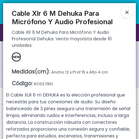
Cable Xlr 6 M Dehuka Para Micrófono Y Audio Profesional Dehuka.
🚚 Envíos rápidos a todo el país | 🛡️ Productos con garantía
Venta mayorista desde 10 unidades.
directa | 📦 Comprá mayorista desde 10 unidades. ¡Registrate y
Cable Xlr 6 M Dehuka Para
accedé a precios exclusivos!
Micrófono Y Audio Profesional
Cable Xlr 6 M Dehuka Para Micrófono Y Audio
Ingresar a la Tienda
Profesional Dehuka. Venta mayorista desde 10
unidades.
CÓMO COMPRAR
QUIÉNES SOMOS
Medidas(cm)
:
Ancho 12 x Prof 15 x Alto 4 cm
GARANTIAS
Código
:
ROSS7951
El Cable XLR 6 m DEHUKA es la elección profesional que
Menú
CONTACTO
necesitás para tus conexiones de audio. Su diseño
Cable Xlr 6 M Dehuka Para Micrófono Y Audio Profesional Dehuka.
balanceado de 3 pines asegura una transmisión de señal
Venta mayorista desde 10 unidades.
limpia, eliminando ruidos e interferencias, incluso a larga
distancia. La construcción robusta con conectores
reforzados proporciona una conexión segura y confiable,
perfecta para estudios, escenarios, transmisiones y