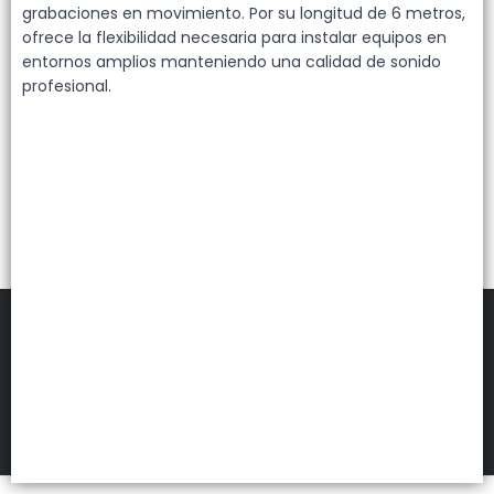
Lista vacía
grabaciones en movimiento. Por su longitud de 6 metros,
ofrece la flexibilidad necesaria para instalar equipos en
entornos amplios manteniendo una calidad de sonido
profesional.
FILTROS
DEHUKA
©
2026
Defensa de las y los consumidores. Para reclamos
ingresá acá.