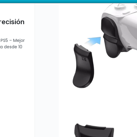
or Precisión y Comodidad en Juegos Dehuka. Venta mayorista desde
ductos con garantía directa | 📦 Comprá mayorista desde 10 unidades. 
recisión
CÓMO COMPRAR
QUIÉ
PS5 – Mejor
a desde 10