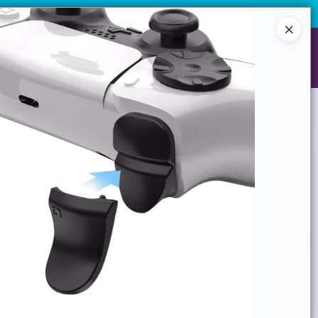
 10 unidades.
¡Registrate y accedé a precios exclusivos!
Ingresar a la Tienda
NES SOMOS
GARANTIAS
CONTACTO