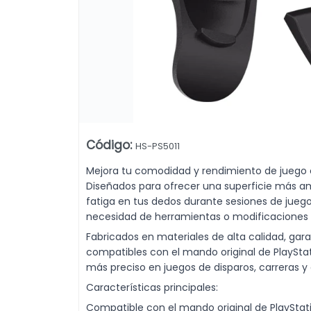
or Precisión y Comodidad en Juegos Dehuka. Venta mayorista desde
Código
:
HS-PS5011
Mejora tu comodidad y rendimiento de juego co
Diseñados para ofrecer una superficie más am
Lista vacía
fatiga en tus dedos durante sesiones de juego 
necesidad de herramientas o modificacione
Fabricados en materiales de alta calidad, gara
compatibles con el mando original de PlayStat
más preciso en juegos de disparos, carreras y 
Características principales:
Compatible con el mando original de PlayStati