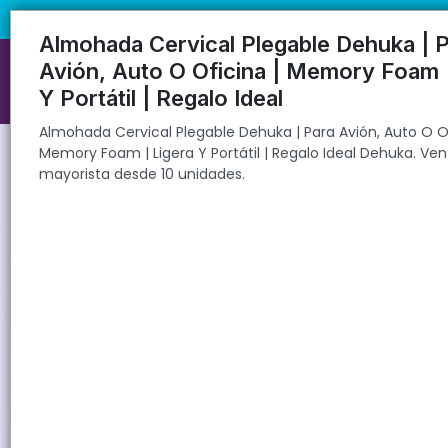
Almohada Cervical Plegable Dehuka | Para Avión, Auto O Oficina | Me
🚚 Envíos rápidos a todo el país | 🛡️ Pro
Almohada Cervical Plegable Dehuka | 
Avión, Auto O Oficina | Memory Foam |
Y Portátil | Regalo Ideal
Almohada Cervical Plegable Dehuka | Para Avión, Auto O Of
Memory Foam | Ligera Y Portátil | Regalo Ideal Dehuka. Ven
mayorista desde 10 unidades.