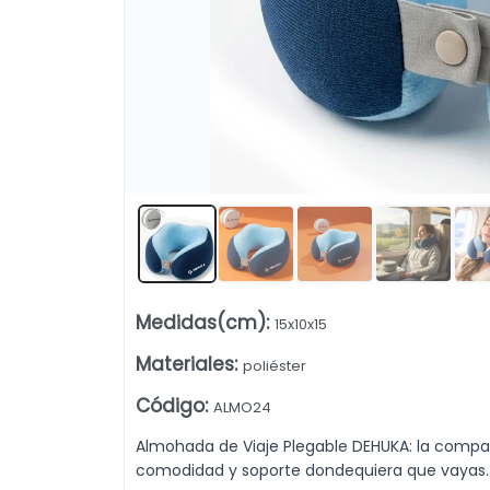
mory Foam | Ligera Y Portátil | Regalo Ideal Dehuka. Venta mayorista
Lista vacía
Medidas(cm)
:
15x10x15
Materiales
:
poliéster
Código
:
ALMO24
Almohada de Viaje Plegable DEHUKA: la compañ
comodidad y soporte dondequiera que vayas.