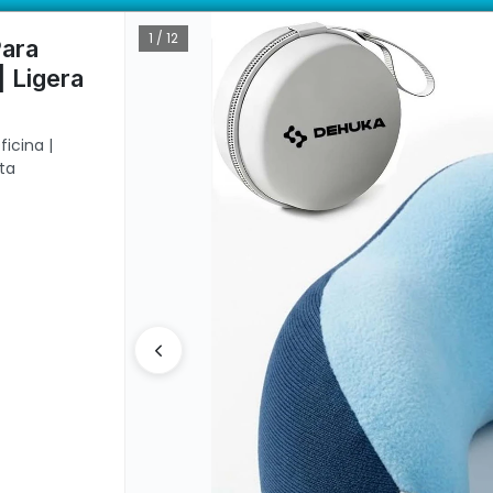
mory Foam | Ligera Y Portátil | Regalo Ideal Dehuka. Venta mayorista
ductos con garantía directa | 📦 Comprá mayorista desde 10 unidades. 
1 / 12
Para
 Ligera
CÓMO COMPRAR
QUIÉ
icina |
ta