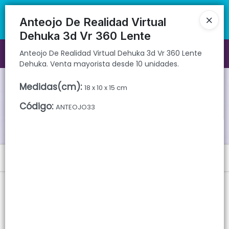
Anteojo De Realidad Virtual Dehuka 3d Vr 360 Lente Dehuka. Venta
🚚 Envíos rápidos a todo el país | 🛡️ Productos con garantía
mayorista desde 10 unidades.
directa | 📦 Comprá mayorista desde 10 unidades. ¡Registrate y
Anteojo De Realidad Virtual
accedé a precios exclusivos!
Dehuka 3d Vr 360 Lente
Ingresar a la Tienda
Anteojo De Realidad Virtual Dehuka 3d Vr 360 Lente
Dehuka. Venta mayorista desde 10 unidades.
CÓMO COMPRAR
Medidas(cm)
:
18 x 10 x 15 cm
Código
:
QUIÉNES SOMOS
ANTEOJO33
GARANTIAS
Menú
CONTACTO
Anteojo De Realidad Virtual Dehuka 3d Vr 360 Lente Dehuka. Venta
mayorista desde 10 unidades.