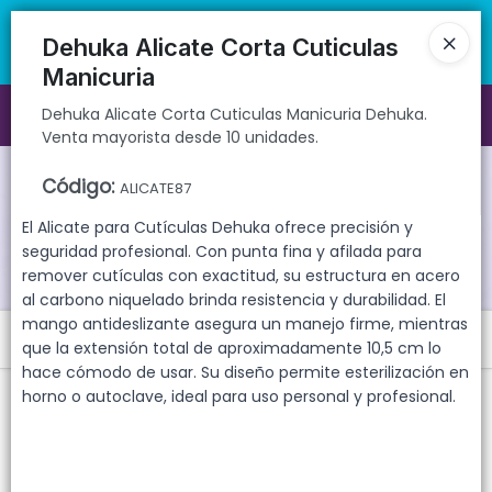
Dehuka Alicate Corta Cuticulas Manicuria Dehuka. Venta mayorista
🚚 Envíos rápidos a todo el país | 🛡️ Productos con garantía
desde 10 unidades.
directa | 📦 Comprá mayorista desde 10 unidades. ¡Registrate y
Dehuka Alicate Corta Cuticulas
accedé a precios exclusivos!
Manicuria
Dehuka Alicate Corta Cuticulas Manicuria Dehuka.
Ingresar a la Tienda
Venta mayorista desde 10 unidades.
CÓMO COMPRAR
Código
:
ALICATE87
El Alicate para Cutículas Dehuka ofrece precisión y
QUIÉNES SOMOS
seguridad profesional. Con punta fina y afilada para
remover cutículas con exactitud, su estructura en acero
GARANTIAS
al carbono niquelado brinda resistencia y durabilidad. El
mango antideslizante asegura un manejo firme, mientras
Menú
CONTACTO
que la extensión total de aproximadamente 10,5 cm lo
hace cómodo de usar. Su diseño permite esterilización en
Dehuka Alicate Corta Cuticulas Manicuria Dehuka. Venta mayorista
horno o autoclave, ideal para uso personal y profesional.
desde 10 unidades.