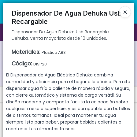
Dispensador De Agua Dehuka Usb Recargable Dehuka. Venta
🚚 Envíos rápidos a todo el país | 🛡️ Productos con garantía
mayorista desde 10 unidades.
directa | 📦 Comprá mayorista desde 10 unidades. ¡Registrate y
Dispensador De Agua Dehuka Usb
accedé a precios exclusivos!
Recargable
Dispensador De Agua Dehuka Usb Recargable
Ingresar a la Tienda
Dehuka. Venta mayorista desde 10 unidades.
CÓMO COMPRAR
Materiales
:
Plástico ABS
Código
:
QUIÉNES SOMOS
DISP20
El Dispensador de Agua Eléctrico Dehuka combina
GARANTIAS
comodidad y eficiencia para el hogar o la oficina. Permite
dispensar agua fría o caliente de manera rápida y segura,
Menú
CONTACTO
con cierre automático y sistema de carga versátil. Su
diseño moderno y compacto facilita la colocación sobre
Dispensador De Agua Dehuka Usb Recargable Dehuka. Venta
cualquier mesa o superficie, y es compatible con botellas
mayorista desde 10 unidades.
de distintos tamaños. Ideal para mantener tu agua
siempre lista para beber, preparar bebidas calientes o
mantener tus alimentos frescos.