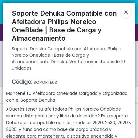
Soporte Dehuka Compatible con Afeitadora Philips Norelco OneBlade
🚚 Envíos rápidos a todo el país | 🛡️ Productos con garantía
| Base de Carga y Almacenamiento Dehuka. Venta mayorista desde
directa | 📦 Comprá mayorista desde 10 unidades. ¡Registrate y
Soporte Dehuka Compatible con
10 unidades.
accedé a precios exclusivos!
Afeitadora Philips Norelco
OneBlade | Base de Carga y
Ingresar a la Tienda
Almacenamiento
CÓMO COMPRAR
Soporte Dehuka Compatible con Afeitadora Philips
Norelco OneBlade | Base de Carga y
Almacenamiento Dehuka. Venta mayorista desde 10
QUIÉNES SOMOS
unidades.
GARANTIAS
Código
:
SOPORTE03
Mantené tu Afeitadora OneBlade Cargada y Organizada
Menú
CONTACTO
con el Soporte Dehuka
Soporte Dehuka Compatible con Afeitadora Philips Norelco
¿Querés tener tu afeitadora Philips Norelco OneBlade
OneBlade | Base de Carga y Almacenamiento Dehuka. Venta
siempre lista para usar y libre de desorden? Este soporte
mayorista desde 10 unidades.
Dehuka es compatible con los modelos 2520, 2530, 2620 y
2630, y funciona como base de carga práctica y
elegante para mantener tu dispositivo encendido y