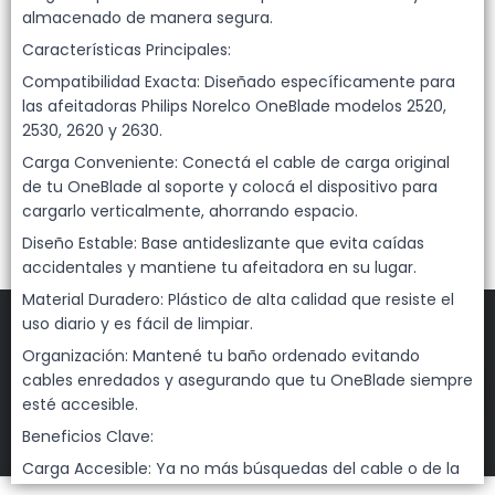
Lista vacía
almacenado de manera segura.
Características Principales:
Compatibilidad Exacta: Diseñado específicamente para
las afeitadoras Philips Norelco OneBlade modelos 2520,
2530, 2620 y 2630.
Carga Conveniente: Conectá el cable de carga original
de tu OneBlade al soporte y colocá el dispositivo para
cargarlo verticalmente, ahorrando espacio.
Diseño Estable: Base antideslizante que evita caídas
accidentales y mantiene tu afeitadora en su lugar.
Material Duradero: Plástico de alta calidad que resiste el
uso diario y es fácil de limpiar.
Organización: Mantené tu baño ordenado evitando
cables enredados y asegurando que tu OneBlade siempre
FILTROS
esté accesible.
DEHUKA
©
2026
Beneficios Clave:
Carga Accesible: Ya no más búsquedas del cable o de la
Defensa de las y los consumidores. Para reclamos
ingresá acá.
afeitadora descargada.