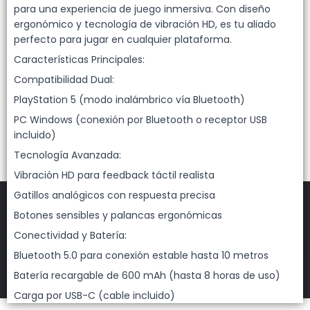
Lista vacía
para una experiencia de juego inmersiva. Con diseño
ergonómico y tecnología de vibración HD, es tu aliado
perfecto para jugar en cualquier plataforma.
Características Principales:
Compatibilidad Dual:
PlayStation 5 (modo inalámbrico vía Bluetooth)
PC Windows (conexión por Bluetooth o receptor USB
incluido)
Tecnología Avanzada:
Vibración HD para feedback táctil realista
Gatillos analógicos con respuesta precisa
Botones sensibles y palancas ergonómicas
Conectividad y Batería:
FILTROS
Bluetooth 5.0 para conexión estable hasta 10 metros
DEHUKA
©
2026
Batería recargable de 600 mAh (hasta 8 horas de uso)
Defensa de las y los consumidores. Para reclamos
ingresá acá.
Carga por USB-C (cable incluido)