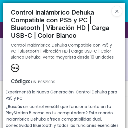
Control Inalámbrico Dehuka Compatible con PS5 y PC | Bluetooth |
🚚 Envíos rápidos a todo el país | 🛡️ Productos con garantía
Vibración HD | Carga USB-C | Color Blanco Dehuka. Venta mayorista
directa | 📦 Comprá mayorista desde 10 unidades. ¡Registrate y
Control Inalámbrico Dehuka
desde 10 unidades.
accedé a precios exclusivos!
Compatible con PS5 y PC |
Bluetooth | Vibración HD | Carga
Ingresar a la Tienda
USB-C | Color Blanco
CÓMO COMPRAR
Control Inalámbrico Dehuka Compatible con PS5 y
PC | Bluetooth | Vibración HD | Carga USB-C | Color
Blanco Dehuka. Venta mayorista desde 10 unidades.
QUIÉNES SOMOS
GARANTIAS
Código
:
HS-PS5210BK
Menú
CONTACTO
Experimentá la Nueva Generación: Control Dehuka para
PS5 y PC
Control Inalámbrico Dehuka Compatible con PS5 y PC | Bluetooth |
Vibración HD | Carga USB-C | Color Blanco Dehuka. Venta mayorista
¿Buscás un control versátil que funcione tanto en tu
desde 10 unidades.
PlayStation 5 como en tu computadora? Este mando
inalámbrico Dehuka ofrece compatibilidad dual,
conectividad Bluetooth y todas las funciones esenciales