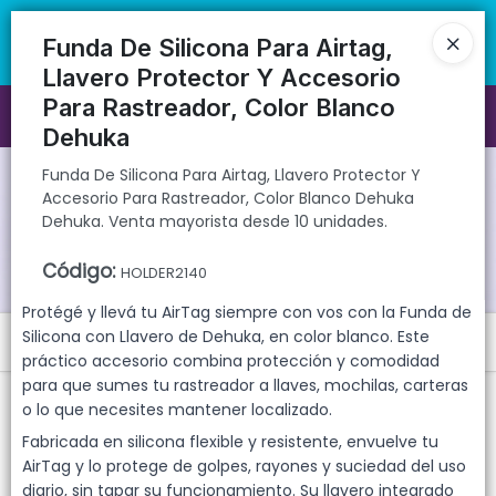
Funda De Silicona Para Airtag, Llavero Protector Y Accesorio Para
🚚 Envíos rápidos a todo el país | 🛡️ Productos con garantía
Rastreador, Color Blanco Dehuka Dehuka. Venta mayorista desde 10
directa | 📦 Comprá mayorista desde 10 unidades. ¡Registrate y
Funda De Silicona Para Airtag,
unidades.
accedé a precios exclusivos!
Llavero Protector Y Accesorio
Para Rastreador, Color Blanco
Ingresar a la Tienda
Dehuka
CÓMO COMPRAR
Funda De Silicona Para Airtag, Llavero Protector Y
Accesorio Para Rastreador, Color Blanco Dehuka
Dehuka. Venta mayorista desde 10 unidades.
QUIÉNES SOMOS
Código
:
HOLDER2140
GARANTIAS
Protégé y llevá tu AirTag siempre con vos con la Funda de
Silicona con Llavero de Dehuka, en color blanco. Este
Menú
CONTACTO
práctico accesorio combina protección y comodidad
Funda De Silicona Para Airtag, Llavero Protector Y Accesorio Para
para que sumes tu rastreador a llaves, mochilas, carteras
Rastreador, Color Blanco Dehuka Dehuka. Venta mayorista desde 10
o lo que necesites mantener localizado.
unidades.
Fabricada en silicona flexible y resistente, envuelve tu
AirTag y lo protege de golpes, rayones y suciedad del uso
diario, sin tapar su funcionamiento. Su llavero integrado