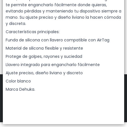
Lista vacía
te permite engancharlo fácilmente donde quieras,
evitando pérdidas y manteniendo tu dispositivo siempre a
mano. Su ajuste preciso y diseño liviano la hacen cómoda
y discreta.
Características principales:
Funda de silicona con llavero compatible con AirTag
Material de silicona flexible y resistente
Protege de golpes, rayones y suciedad
Llavero integrado para engancharlo fácilmente
Ajuste preciso, diseño liviano y discreto
Color blanco
Marca Dehuka.
FILTROS
DEHUKA
©
2026
Defensa de las y los consumidores. Para reclamos
ingresá acá.