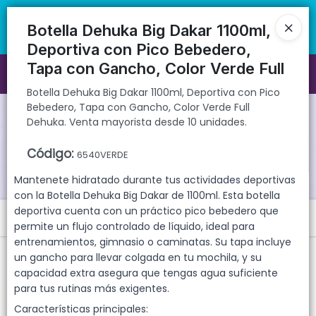
Botella Dehuka Big Dakar 1100ml, Deportiva con Pico Bebedero, Tapa
🚚 Envíos rápidos a todo el país | 🛡️ Productos con garantía
con Gancho, Color Verde Full Dehuka. Venta mayorista desde 10
directa | 📦 Comprá mayorista desde 10 unidades. ¡Registrate y
Botella Dehuka Big Dakar 1100ml,
unidades.
accedé a precios exclusivos!
Deportiva con Pico Bebedero,
Tapa con Gancho, Color Verde Full
Ingresar a la Tienda
Botella Dehuka Big Dakar 1100ml, Deportiva con Pico
Bebedero, Tapa con Gancho, Color Verde Full
CÓMO COMPRAR
Dehuka. Venta mayorista desde 10 unidades.
QUIÉNES SOMOS
Código
:
6540VERDE
Mantenete hidratado durante tus actividades deportivas
GARANTIAS
con la Botella Dehuka Big Dakar de 1100ml. Esta botella
deportiva cuenta con un práctico pico bebedero que
Menú
CONTACTO
permite un flujo controlado de líquido, ideal para
entrenamientos, gimnasio o caminatas. Su tapa incluye
Botella Dehuka Big Dakar 1100ml, Deportiva con Pico Bebedero, Tapa
un gancho para llevar colgada en tu mochila, y su
con Gancho, Color Verde Full Dehuka. Venta mayorista desde 10
unidades.
capacidad extra asegura que tengas agua suficiente
para tus rutinas más exigentes.
Características principales: