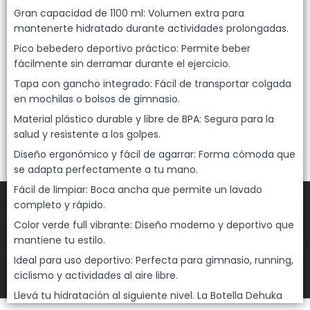
Lista vacía
Gran capacidad de 1100 ml: Volumen extra para
mantenerte hidratado durante actividades prolongadas.
Pico bebedero deportivo práctico: Permite beber
fácilmente sin derramar durante el ejercicio.
Tapa con gancho integrado: Fácil de transportar colgada
en mochilas o bolsos de gimnasio.
Material plástico durable y libre de BPA: Segura para la
salud y resistente a los golpes.
Diseño ergonómico y fácil de agarrar: Forma cómoda que
se adapta perfectamente a tu mano.
Fácil de limpiar: Boca ancha que permite un lavado
completo y rápido.
Color verde full vibrante: Diseño moderno y deportivo que
mantiene tu estilo.
FILTROS
Ideal para uso deportivo: Perfecta para gimnasio, running,
DEHUKA
©
2026
ciclismo y actividades al aire libre.
Defensa de las y los consumidores. Para reclamos
ingresá acá.
Llevá tu hidratación al siguiente nivel. La Botella Dehuka