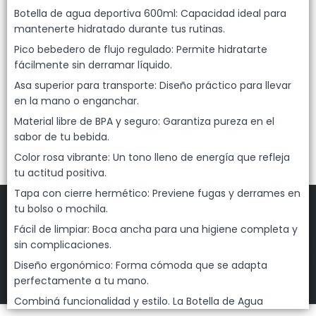
Lista vacía
Botella de agua deportiva 600ml: Capacidad ideal para
mantenerte hidratado durante tus rutinas.
Pico bebedero de flujo regulado: Permite hidratarte
fácilmente sin derramar líquido.
Asa superior para transporte: Diseño práctico para llevar
en la mano o enganchar.
Material libre de BPA y seguro: Garantiza pureza en el
sabor de tu bebida.
Color rosa vibrante: Un tono lleno de energía que refleja
tu actitud positiva.
Tapa con cierre hermético: Previene fugas y derrames en
tu bolso o mochila.
Fácil de limpiar: Boca ancha para una higiene completa y
sin complicaciones.
FILTROS
Diseño ergonómico: Forma cómoda que se adapta
DEHUKA
©
2026
perfectamente a tu mano.
Defensa de las y los consumidores. Para reclamos
ingresá acá.
Combiná funcionalidad y estilo. La Botella de Agua