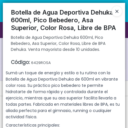
Botella de Agua Deportiva Dehuka 600ml, Pico Bebedero, Asa
🚚 Envíos rápidos a todo el país | 🛡️ Productos con garantía
Superior, Color Rosa, Libre de BPA Dehuka. Venta mayorista desde 10
directa | 📦 Comprá mayorista desde 10 unidades. ¡Registrate y
Botella de Agua Deportiva Dehuka
unidades.
accedé a precios exclusivos!
600ml, Pico Bebedero, Asa
Superior, Color Rosa, Libre de BPA
Ingresar a la Tienda
Botella de Agua Deportiva Dehuka 600ml, Pico
Bebedero, Asa Superior, Color Rosa, Libre de BPA
CÓMO COMPRAR
Dehuka. Venta mayorista desde 10 unidades.
QUIÉNES SOMOS
Código
:
6429ROSA
Sumá un toque de energía y estilo a tu rutina con la
GARANTIAS
Botella de Agua Deportiva Dehuka de 600ml en vibrante
color rosa. Su práctico pico bebedero te permite
Menú
CONTACTO
hidratarte de forma rápida y controlada durante el
ejercicio, mientras que su asa superior facilita llevarla a
Botella de Agua Deportiva Dehuka 600ml, Pico Bebedero, Asa
todas partes. Fabricada en materiales libres de BPA, es tu
Superior, Color Rosa, Libre de BPA Dehuka. Venta mayorista desde 10
unidades.
aliada perfecta para el gimnasio, running o cualquier
actividad física.
Características principales: