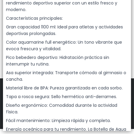
Lista vacía
rendimiento deportivo superior con un estilo fresco y
moderno.
Características principales:
Gran capacidad 1100 ml: Ideal para atletas y actividades
deportivas prolongadas.
Color aquamarine full energético: Un tono vibrante que
evoca frescura y vitalidad.
Pico bebedero deportivo: Hidratación práctica sin
interrumpir tu rutina.
Asa superior integrada: Transporte cómodo al gimnasio o
cancha.
Material libre de BPA: Pureza garantizada en cada sorbo.
Tapa a rosca segura: Sello hermético anti-derrames.
Diseño ergonómico: Comodidad durante la actividad
FILTROS
física.
DEHUKA
©
2026
Fácil mantenimiento: Limpieza rápida y completa.
Defensa de las y los consumidores. Para reclamos
ingresá acá.
Energía oceánica para tu rendimiento. La Botella de Agua