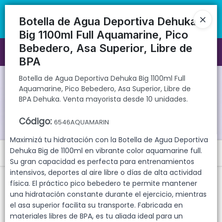
Botella de Agua Deportiva Dehuka Big 1100ml Full Aquamarine, Pico
🚚 Envíos rápidos a todo el país | 🛡️ Productos con garantía
Bebedero, Asa Superior, Libre de BPA Dehuka. Venta mayorista desde
directa | 📦 Comprá mayorista desde 10 unidades. ¡Registrate y
Botella de Agua Deportiva Dehuka
10 unidades.
accedé a precios exclusivos!
Big 1100ml Full Aquamarine, Pico
Bebedero, Asa Superior, Libre de
Ingresar a la Tienda
BPA
CÓMO COMPRAR
Botella de Agua Deportiva Dehuka Big 1100ml Full
Aquamarine, Pico Bebedero, Asa Superior, Libre de
BPA Dehuka. Venta mayorista desde 10 unidades.
QUIÉNES SOMOS
Código
:
6546AQUAMARIN
GARANTIAS
Maximizá tu hidratación con la Botella de Agua Deportiva
Dehuka Big de 1100ml en vibrante color aquamarine full.
Menú
CONTACTO
Su gran capacidad es perfecta para entrenamientos
Botella de Agua Deportiva Dehuka Big 1100ml Full Aquamarine, Pico
intensivos, deportes al aire libre o días de alta actividad
Bebedero, Asa Superior, Libre de BPA Dehuka. Venta mayorista
física. El práctico pico bebedero te permite mantener
desde 10 unidades.
una hidratación constante durante el ejercicio, mientras
el asa superior facilita su transporte. Fabricada en
materiales libres de BPA, es tu aliada ideal para un