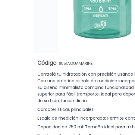
vacional, Mensaje Inspirador, Libre de BPA Dehuka. Venta mayorista
Código
:
6551AQUAMARINE
Controlá tu hidratación con precisión usando 
Con una práctica escala de medición incorpo
Lista vacía
Su diseño minimalista combina funcionalidad 
superior para fácil transporte. Ideal para de
de su hidratación diaria.
Características principales:
Escala de medición incorporada: Permite con
Capacidad de 750 ml: Tamaño ideal para tu hid