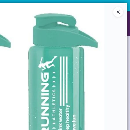
 desde 10 unidades.
¡Registrate y accedé a precios exclusivos!
Ingresar a la Tienda
NES SOMOS
GARANTIAS
CONTACTO