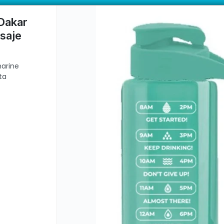
vacional, Mensaje Inspirador, Libre de BPA Dehuka. Venta mayorista
ductos con garantía directa | 📦 Comprá mayorista desde 10 unidades. 
Dakar
saje
CÓMO COMPRAR
QUIÉ
marine
ta