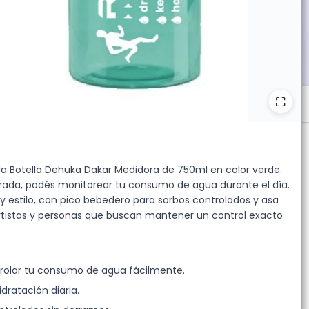
 desde 10 unidades.
la Botella Dehuka Dakar Medidora de 750ml en color verde.
rada, podés monitorear tu consumo de agua durante el día.
y estilo, con pico bebedero para sorbos controlados y asa
portistas y personas que buscan mantener un control exacto
trolar tu consumo de agua fácilmente.
ratación diaria.