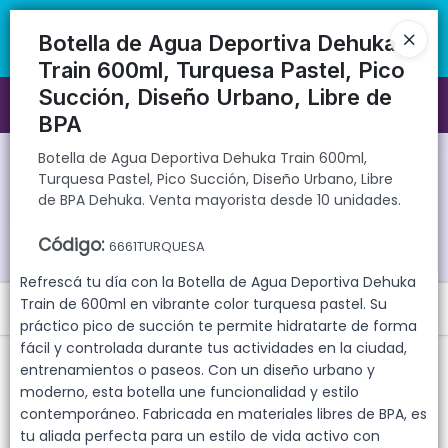
Botella de Agua Deportiva Dehuka Train 600ml, Turquesa Pastel,
🚚 Envíos rápidos a todo el país | 🛡️ Productos con garantía
Pico Succión, Diseño Urbano, Libre de BPA Dehuka. Venta mayorista
directa | 📦 Comprá mayorista desde 10 unidades. ¡Registrate y
Botella de Agua Deportiva Dehuka
desde 10 unidades.
accedé a precios exclusivos!
Train 600ml, Turquesa Pastel, Pico
Succión, Diseño Urbano, Libre de
Ingresar a la Tienda
BPA
CÓMO COMPRAR
Botella de Agua Deportiva Dehuka Train 600ml,
Turquesa Pastel, Pico Succión, Diseño Urbano, Libre
de BPA Dehuka. Venta mayorista desde 10 unidades.
QUIÉNES SOMOS
Código
:
6661TURQUESA
GARANTIAS
Refrescá tu día con la Botella de Agua Deportiva Dehuka
Train de 600ml en vibrante color turquesa pastel. Su
Menú
CONTACTO
práctico pico de succión te permite hidratarte de forma
Botella de Agua Deportiva Dehuka Train 600ml, Turquesa Pastel, Pico
fácil y controlada durante tus actividades en la ciudad,
Succión, Diseño Urbano, Libre de BPA Dehuka. Venta mayorista
entrenamientos o paseos. Con un diseño urbano y
desde 10 unidades.
moderno, esta botella une funcionalidad y estilo
contemporáneo. Fabricada en materiales libres de BPA, es
tu aliada perfecta para un estilo de vida activo con