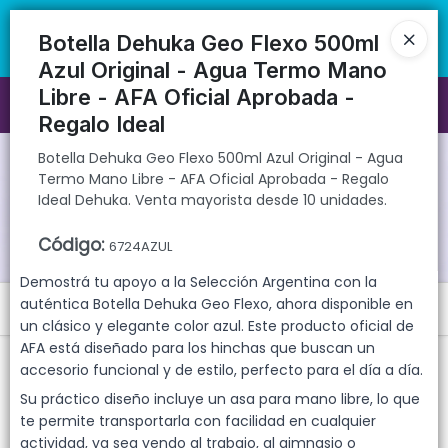
Botella Dehuka Geo Flexo 500ml Azul Original - Agua Termo Mano
🚚 Envíos rápidos a todo el país | 🛡️ Productos con garantía
Libre - AFA Oficial Aprobada - Regalo Ideal Dehuka. Venta mayorista
directa | 📦 Comprá mayorista desde 10 unidades. ¡Registrate y
Botella Dehuka Geo Flexo 500ml
desde 10 unidades.
accedé a precios exclusivos!
Azul Original - Agua Termo Mano
Libre - AFA Oficial Aprobada -
Ingresar a la Tienda
Regalo Ideal
CÓMO COMPRAR
Botella Dehuka Geo Flexo 500ml Azul Original - Agua
Termo Mano Libre - AFA Oficial Aprobada - Regalo
Ideal Dehuka. Venta mayorista desde 10 unidades.
QUIÉNES SOMOS
Código
:
6724AZUL
GARANTIAS
Demostrá tu apoyo a la Selección Argentina con la
auténtica Botella Dehuka Geo Flexo, ahora disponible en
Menú
CONTACTO
un clásico y elegante color azul. Este producto oficial de
Botella Dehuka Geo Flexo 500ml Azul Original - Agua Termo Mano
AFA está diseñado para los hinchas que buscan un
Libre - AFA Oficial Aprobada - Regalo Ideal Dehuka. Venta mayorista
accesorio funcional y de estilo, perfecto para el día a día.
desde 10 unidades.
Su práctico diseño incluye un asa para mano libre, lo que
te permite transportarla con facilidad en cualquier
actividad, ya sea yendo al trabajo, al gimnasio o