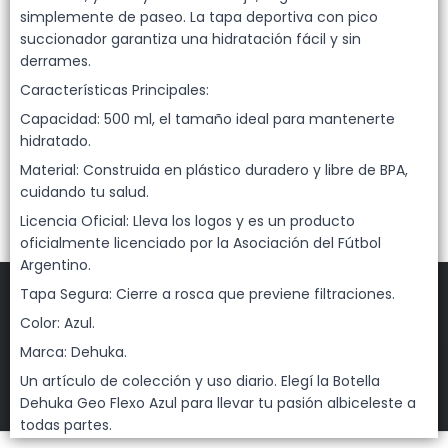
Lista vacía
simplemente de paseo. La tapa deportiva con pico
succionador garantiza una hidratación fácil y sin
derrames.
Características Principales:
Capacidad: 500 ml, el tamaño ideal para mantenerte
hidratado.
Material: Construida en plástico duradero y libre de BPA,
cuidando tu salud.
Licencia Oficial: Lleva los logos y es un producto
oficialmente licenciado por la Asociación del Fútbol
Argentino.
Tapa Segura: Cierre a rosca que previene filtraciones.
Color: Azul.
Marca: Dehuka.
FILTROS
Un artículo de colección y uso diario. Elegí la Botella
DEHUKA
©
2026
Dehuka Geo Flexo Azul para llevar tu pasión albiceleste a
Defensa de las y los consumidores. Para reclamos
ingresá acá.
todas partes.