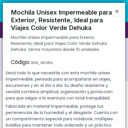
Mochila Unisex Impermeable para Exterior, Resistente, Ideal para
🚚 Envíos rápidos a todo el país | 🛡️ Productos con garantía
Viajes Color Verde Dehuka Dehuka. Venta mayorista desde 10
directa | 📦 Comprá mayorista desde 10 unidades. ¡Registrate y
Mochila Unisex Impermeable para
unidades.
accedé a precios exclusivos!
Exterior, Resistente, Ideal para
Viajes Color Verde Dehuka
Ingresar a la Tienda
Mochila Unisex Impermeable para Exterior,
Resistente, Ideal para Viajes Color Verde Dehuka
CÓMO COMPRAR
Dehuka. Venta mayorista desde 10 unidades.
QUIÉNES SOMOS
Código
:
B08_NEGRA
Llevá todo lo que necesitás con esta mochila unisex
GARANTIAS
impermeable, pensada para acompañarte en viajes,
excursiones y en el día a día. Su diseño resistente y
Menú
CONTACTO
versátil combina amplitud, organización y protección
para que salgas a la aventura con total tranquilidad.
Mochila Unisex Impermeable para Exterior, Resistente, Ideal para
Viajes Color Verde Dehuka Dehuka. Venta mayorista desde 10
Fabricada en material impermeable, protege tus
unidades.
pertenencias de la humedad y el desgaste. Cuenta con
un compartimento especial para notebook, múltiples
bolsillos para mantener todo ordenado y un práctico