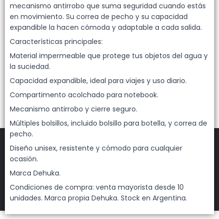
Lista vacía
mecanismo antirrobo que suma seguridad cuando estás
en movimiento. Su correa de pecho y su capacidad
expandible la hacen cómoda y adaptable a cada salida.
Características principales:
Material impermeable que protege tus objetos del agua y
la suciedad.
Capacidad expandible, ideal para viajes y uso diario.
Compartimento acolchado para notebook.
Mecanismo antirrobo y cierre seguro.
Múltiples bolsillos, incluido bolsillo para botella, y correa de
pecho.
Diseño unisex, resistente y cómodo para cualquier
ocasión.
FILTROS
Marca Dehuka.
Condiciones de compra: venta mayorista desde 10
DEHUKA
©
2026
unidades. Marca propia Dehuka. Stock en Argentina.
Defensa de las y los consumidores. Para reclamos
ingresá acá.