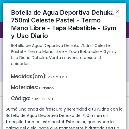
Botella de Agua Deportiva Dehuka 750ml Celeste Pastel - Termo
🚚 Envíos rápidos a todo el país | 🛡️ Productos con garantía
Mano Libre - Tapa Rebatible - Gym y Uso Diario Dehuka. Venta
directa | 📦 Comprá mayorista desde 10 unidades. ¡Registrate y
Botella de Agua Deportiva Dehuka
mayorista desde 10 unidades.
accedé a precios exclusivos!
750ml Celeste Pastel - Termo
Mano Libre - Tapa Rebatible - Gym
Ingresar a la Tienda
y Uso Diario
CÓMO COMPRAR
Botella de Agua Deportiva Dehuka 750ml Celeste
Pastel - Termo Mano Libre - Tapa Rebatible - Gym y
Uso Diario Dehuka. Venta mayorista desde 10
QUIÉNES SOMOS
unidades.
GARANTIAS
Medidas(cm)
:
25.5 x 8 x 8
Materiales
:
Plastico
Menú
CONTACTO
Código
:
6019CELESTE
Botella de Agua Deportiva Dehuka 750ml Celeste Pastel - Termo
Mano Libre - Tapa Rebatible - Gym y Uso Diario Dehuka. Venta
Sumá una onda de frescura y serenidad a tu rutina con la
mayorista desde 10 unidades.
Botella de Agua Deportiva Dehuka de 750 ml en un
tranquilo tono celeste pastel. Este color, que evoca la
calma del cielo, hace que mantenerte hidratado sea un