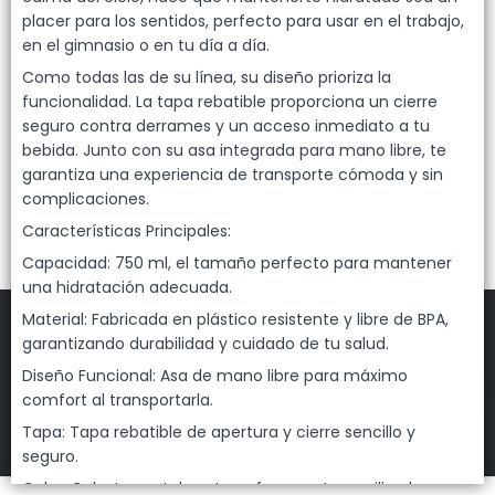
Lista vacía
placer para los sentidos, perfecto para usar en el trabajo,
en el gimnasio o en tu día a día.
Como todas las de su línea, su diseño prioriza la
funcionalidad. La tapa rebatible proporciona un cierre
seguro contra derrames y un acceso inmediato a tu
bebida. Junto con su asa integrada para mano libre, te
garantiza una experiencia de transporte cómoda y sin
complicaciones.
Características Principales:
Capacidad: 750 ml, el tamaño perfecto para mantener
una hidratación adecuada.
Material: Fabricada en plástico resistente y libre de BPA,
garantizando durabilidad y cuidado de tu salud.
Diseño Funcional: Asa de mano libre para máximo
FILTROS
comfort al transportarla.
Tapa: Tapa rebatible de apertura y cierre sencillo y
DEHUKA
©
2026
seguro.
Defensa de las y los consumidores. Para reclamos
ingresá acá.
Color: Celeste pastel, un tono fresco y tranquilizador.