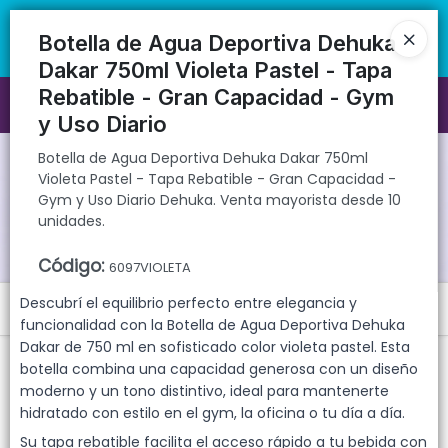
Botella de Agua Deportiva Dehuka Dakar 750ml Violeta Pastel - Tapa
🚚 Envíos rápidos a todo el país | 🛡️ Productos con garantía
Rebatible - Gran Capacidad - Gym y Uso Diario Dehuka. Venta
directa | 📦 Comprá mayorista desde 10 unidades. ¡Registrate y
Botella de Agua Deportiva Dehuka
mayorista desde 10 unidades.
accedé a precios exclusivos!
Dakar 750ml Violeta Pastel - Tapa
Rebatible - Gran Capacidad - Gym
Ingresar a la Tienda
y Uso Diario
CÓMO COMPRAR
Botella de Agua Deportiva Dehuka Dakar 750ml
Violeta Pastel - Tapa Rebatible - Gran Capacidad -
Gym y Uso Diario Dehuka. Venta mayorista desde 10
QUIÉNES SOMOS
unidades.
GARANTIAS
Código
:
6097VIOLETA
Descubrí el equilibrio perfecto entre elegancia y
Menú
CONTACTO
funcionalidad con la Botella de Agua Deportiva Dehuka
Botella de Agua Deportiva Dehuka Dakar 750ml Violeta Pastel - Tapa
Dakar de 750 ml en sofisticado color violeta pastel. Esta
Rebatible - Gran Capacidad - Gym y Uso Diario Dehuka. Venta
botella combina una capacidad generosa con un diseño
mayorista desde 10 unidades.
moderno y un tono distintivo, ideal para mantenerte
hidratado con estilo en el gym, la oficina o tu día a día.
Su tapa rebatible facilita el acceso rápido a tu bebida con