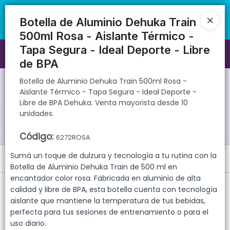
Botella de Aluminio Dehuka Train 500ml Rosa - Aislante Térmico -
🚚 Envíos rápidos a todo el país | 🛡️ Productos con garantía
Tapa Segura - Ideal Deporte - Libre de BPA Dehuka. Venta mayorista
directa | 📦 Comprá mayorista desde 10 unidades. ¡Registrate y
Botella de Aluminio Dehuka Train
desde 10 unidades.
accedé a precios exclusivos!
500ml Rosa - Aislante Térmico -
Tapa Segura - Ideal Deporte - Libre
Ingresar a la Tienda
de BPA
CÓMO COMPRAR
Botella de Aluminio Dehuka Train 500ml Rosa -
Aislante Térmico - Tapa Segura - Ideal Deporte -
Libre de BPA Dehuka. Venta mayorista desde 10
QUIÉNES SOMOS
unidades.
GARANTIAS
Código
:
6272ROSA
Sumá un toque de dulzura y tecnología a tu rutina con la
Menú
CONTACTO
Botella de Aluminio Dehuka Train de 500 ml en
Botella de Aluminio Dehuka Train 500ml Rosa - Aislante Térmico -
encantador color rosa. Fabricada en aluminio de alta
Tapa Segura - Ideal Deporte - Libre de BPA Dehuka. Venta mayorista
calidad y libre de BPA, esta botella cuenta con tecnología
desde 10 unidades.
aislante que mantiene la temperatura de tus bebidas,
perfecta para tus sesiones de entrenamiento o para el
uso diario.