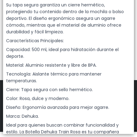
Lista vacía
Su tapa segura garantiza un cierre hermético,
protegiendo tu contenido dentro de la mochila o bolso
deportivo. El diseño ergonómico asegura un agarre
cómodo, mientras que el material de aluminio ofrece
durabilidad y fácil limpieza.
Características Principales:
Capacidad: 500 ml, ideal para hidratación durante el
deporte.
Material: Aluminio resistente y libre de BPA.
Tecnología: Aislante térmico para mantener
temperaturas.
Cierre: Tapa segura con sello hermético.
Color: Rosa, dulce y moderno.
Diseño: Ergonomía avanzada para mejor agarre.
FILTROS
Marca: Dehuka.
DEHUKA
©
2026
Ideal para quienes buscan combinar funcionalidad y
Defensa de las y los consumidores. Para reclamos
ingresá acá.
estilo. La Botella Dehuka Train Rosa es tu compañera