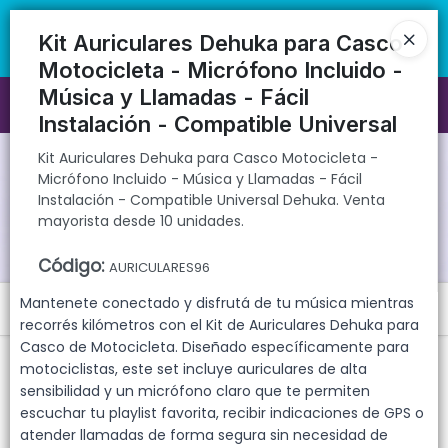
Kit Auriculares Dehuka para Casco Motocicleta - Micrófono Incluido -
🚚 Envíos rápidos a todo el país | 🛡️ Productos con garantía
Música y Llamadas - Fácil Instalación - Compatible Universal
directa | 📦 Comprá mayorista desde 10 unidades. ¡Registrate y
Kit Auriculares Dehuka para Casco
Dehuka. Venta mayorista desde 10 unidades.
accedé a precios exclusivos!
Motocicleta - Micrófono Incluido -
Música y Llamadas - Fácil
Ingresar a la Tienda
Instalación - Compatible Universal
CÓMO COMPRAR
Kit Auriculares Dehuka para Casco Motocicleta -
Micrófono Incluido - Música y Llamadas - Fácil
Instalación - Compatible Universal Dehuka. Venta
QUIÉNES SOMOS
mayorista desde 10 unidades.
GARANTIAS
Código
:
AURICULARES96
Mantenete conectado y disfrutá de tu música mientras
Menú
CONTACTO
recorrés kilómetros con el Kit de Auriculares Dehuka para
Kit Auriculares Dehuka para Casco Motocicleta - Micrófono Incluido
Casco de Motocicleta. Diseñado específicamente para
- Música y Llamadas - Fácil Instalación - Compatible Universal
motociclistas, este set incluye auriculares de alta
Dehuka. Venta mayorista desde 10 unidades.
sensibilidad y un micrófono claro que te permiten
escuchar tu playlist favorita, recibir indicaciones de GPS o
atender llamadas de forma segura sin necesidad de