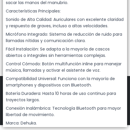
Lista vacía
sacar las manos del manubrio.
Características Principales:
Sonido de Alta Calidad: Auriculares con excelente claridad
y respuesta de graves, incluso a altas velocidades.
Micrófono Integrado: Sistema de reducción de ruido para
llamadas nítidas y comunicación clara.
Fácil Instalación: Se adapta a la mayoría de cascos
abiertos o integrales sin herramientas complejas.
Control Cómodo: Botón multifunción inline para manejar
música, llamadas y activar el asistente de voz.
Compatibilidad Universal: Funciona con la mayoría de
smartphones y dispositivos con Bluetooth.
Batería Duradera: Hasta 10 horas de uso continuo para
trayectos largos.
FILTROS
Conexión Inalámbrica: Tecnología Bluetooth para mayor
DEHUKA
©
2026
libertad de movimiento.
Marca: Dehuka.
Defensa de las y los consumidores. Para reclamos
ingresá acá.