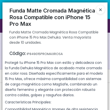
Funda Matte Cromada Magnética Rosa Compatible con iPhone 15 Pro
🚚 Envíos rápidos a todo el país | 🛡️ Productos con garantía
Max Dehuka. Venta mayorista desde 10 unidades.
directa | 📦 Comprá mayorista desde 10 unidades. ¡Registrate y
Funda Matte Cromada Magnética
accedé a precios exclusivos!
Rosa Compatible con iPhone 15
Pro Max
Ingresar a la Tienda
Funda Matte Cromada Magnética Rosa Compatible
con iPhone 15 Pro Max Dehuka. Venta mayorista
CÓMO COMPRAR
desde 10 unidades.
QUIÉNES SOMOS
Código
:
IP849015PROMAXROSA
Protegé tu iPhone 15 Pro Max con estilo y delicadeza con
GARANTIAS
la Funda Dehuka Magnética de acabado mate cromado
en color rosa. Diseñada específicamente para el modelo
Menú
CONTACTO
15 Pro Max, ofrece máxima compatibilidad con sistemas
de carga magnética como MagSafe, combinando un
Funda Matte Cromada Magnética Rosa Compatible con iPhone 15
diseño femenino y elegante con protección robusta
Pro Max Dehuka. Venta mayorista desde 10 unidades.
contra caídas, golpes y rasguños diarios.
Características Principales:
Compatibilidad Magnética: Imanes de alta resistencia