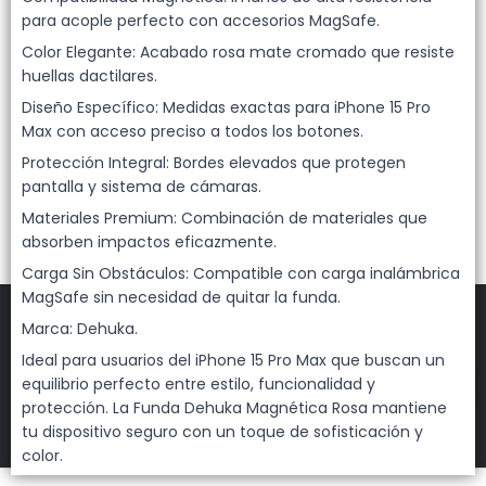
Lista vacía
para acople perfecto con accesorios MagSafe.
Color Elegante: Acabado rosa mate cromado que resiste
huellas dactilares.
Diseño Específico: Medidas exactas para iPhone 15 Pro
Max con acceso preciso a todos los botones.
Protección Integral: Bordes elevados que protegen
pantalla y sistema de cámaras.
Materiales Premium: Combinación de materiales que
absorben impactos eficazmente.
Carga Sin Obstáculos: Compatible con carga inalámbrica
MagSafe sin necesidad de quitar la funda.
Marca: Dehuka.
Ideal para usuarios del iPhone 15 Pro Max que buscan un
FILTROS
equilibrio perfecto entre estilo, funcionalidad y
protección. La Funda Dehuka Magnética Rosa mantiene
DEHUKA
©
2026
tu dispositivo seguro con un toque de sofisticación y
color.
Defensa de las y los consumidores. Para reclamos
ingresá acá.