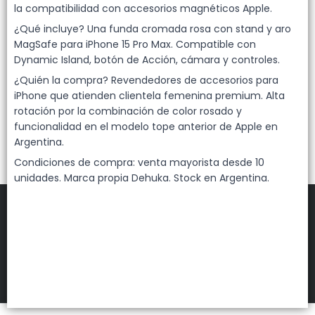
Lista vacía
la compatibilidad con accesorios magnéticos Apple.
¿Qué incluye? Una funda cromada rosa con stand y aro
MagSafe para iPhone 15 Pro Max. Compatible con
Dynamic Island, botón de Acción, cámara y controles.
¿Quién la compra? Revendedores de accesorios para
iPhone que atienden clientela femenina premium. Alta
rotación por la combinación de color rosado y
funcionalidad en el modelo tope anterior de Apple en
Argentina.
Condiciones de compra: venta mayorista desde 10
unidades. Marca propia Dehuka. Stock en Argentina.
FILTROS
DEHUKA
©
2026
Defensa de las y los consumidores. Para reclamos
ingresá acá.