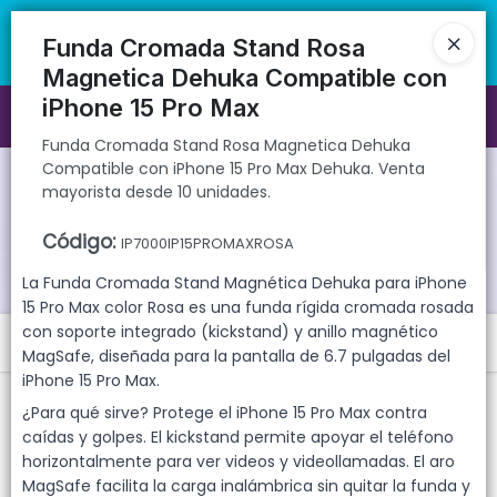
Funda Cromada Stand Rosa Magnetica Dehuka Compatible con
🚚 Envíos rápidos a todo el país | 🛡️ Productos con garantía
iPhone 15 Pro Max Dehuka. Venta mayorista desde 10 unidades.
directa | 📦 Comprá mayorista desde 10 unidades. ¡Registrate y
Funda Cromada Stand Rosa
accedé a precios exclusivos!
Magnetica Dehuka Compatible con
iPhone 15 Pro Max
Ingresar a la Tienda
Funda Cromada Stand Rosa Magnetica Dehuka
Compatible con iPhone 15 Pro Max Dehuka. Venta
CÓMO COMPRAR
mayorista desde 10 unidades.
QUIÉNES SOMOS
Código
:
IP7000IP15PROMAXROSA
La Funda Cromada Stand Magnética Dehuka para iPhone
GARANTIAS
15 Pro Max color Rosa es una funda rígida cromada rosada
con soporte integrado (kickstand) y anillo magnético
Menú
CONTACTO
MagSafe, diseñada para la pantalla de 6.7 pulgadas del
iPhone 15 Pro Max.
Funda Cromada Stand Rosa Magnetica Dehuka Compatible con
iPhone 15 Pro Max Dehuka. Venta mayorista desde 10 unidades.
¿Para qué sirve? Protege el iPhone 15 Pro Max contra
caídas y golpes. El kickstand permite apoyar el teléfono
horizontalmente para ver videos y videollamadas. El aro
MagSafe facilita la carga inalámbrica sin quitar la funda y